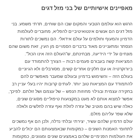
מאפיינים אישיותיים של בני מזל דגים
הרגש הוא עולמם הטבעי והמקום שבו הם שוחים, תרתי משמע. בני
מזל דגים הם אנשים אינטואיטיביים להפליא, מחוברים לעולמות
הדמיון והמעוף וחולמים על עולם אידאלי. הם נמשכים לתורות
הנסתר ומתעניינים מאוד בדברים הסמויים מן העין, זאת משום שהם
מונחים על ידי הידיעה, מבחינתם, ש"העולם הזה אינו הכול".
המציאות קשה בעבורם פעמים רבות – הצורך להתמודד עם
ביורוקרטיה או עם חלקים אחרים קשים, מסורבלים ולא הגיוניים
בעולם הזה – והשימוש בדמיון ובעולם שמעבר מאפשרים להם
להתמודד עם המציאות טוב יותר. לעתים קרובות יהיו בעלי עניין רב
בחקירה עצמית ובגילוי מחוזות הנפש – של עצמם ושל זולתם. לפיכך,
אפשר למצוא אותם לא מעט במקצועות טיפוליים מסוגים שונים,
כאלה שיש בהם מוטיב של עזרה לזולת ואף עזרה לחלשים ולאלה
שלא שפר עליהם מזלם.
עולם הדמיון שלהם עשיר, יצירתי ובלתי נדלה, ולכן הם אף נמשכים
לתחומי האמנות השונים – כמקומות שבאמצעותם הם יכולים להביע
את העולמות הפנימיים שלהם באמצעים שונים ומגוונים, כמקומות