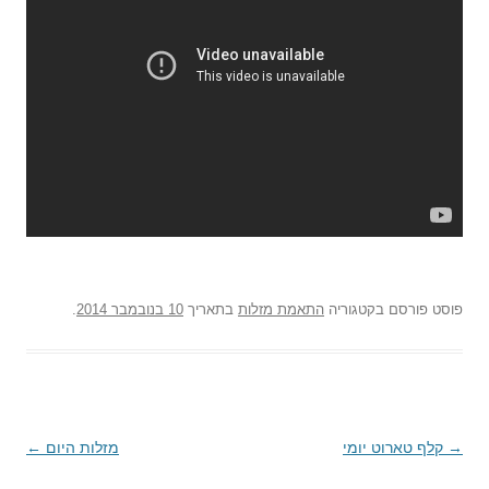
פוסט
פורסם בקטגוריה
התאמת מזלות
בתאריך
10 בנובמבר 2014
.
→
ניווט
קלף טארוט יומי
מזלות היום
←
בפוסטים