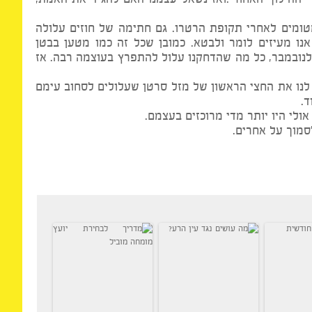
 בשנה, הוא רוצה יותר להבהיר, להסביר עצמו וליישר
הילוך האחורי.ואז נשאל עצמנו האם להגיד את האמת,
טומים לאחרי תקופת הרטרו. גם חתימה של חוזים עלולה
מעיזים לומר ולבטא. כמובן שכל זה כמו מטען בבטן
וכאשר מרקורי יחזור להילוך ישיר, ימשיך במאזניים ואז יכנס לעקרב ב-4 לנובמבר, כל מה שהדחקנו עלול להתפרץ בעוצמה רבה. אז
 את החצי הראשון של מזל סרטן שעלולים לסחוב עימם
 היו יותר מדי מרוכזים בעצמם.
ך על אחרים.