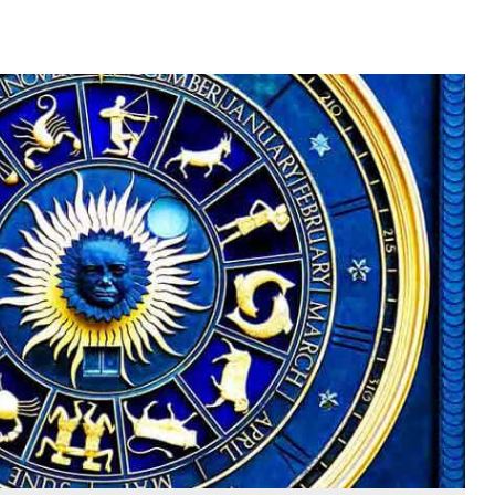
א בקטע של לקיחת אחריות, רצינות, ובסך הכל הישגים, ובהח