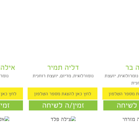
דליה תמיר
אילה הנ
ית, יועצת
נומורלוגית, מדיום, יועצת רוחנית
נומרולו