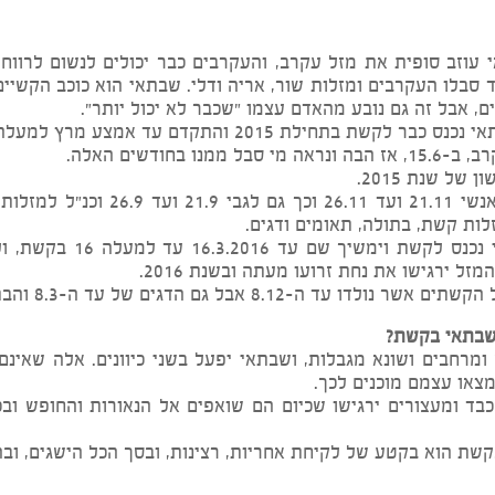
 סופית את מזל עקרב, והעקרבים כבר יכולים לנשום לרווחה 
ו העקרבים ומזלות שור, אריה ודלי. שבתאי הוא כוכב הקשיים, 
 זה גם נובע מהאדם עצמו "שכבר לא יכול יותר".
התקדם עד אמצע מרץ למעלה 5 בקשת והחל לסגת.
.
2015.
, בתולה, תאומים ודגים.
שו את נחת זרועו מעתה ובשנת 2016.
של עד ה-8.3 והבתולות של עד 8.9 והתאומים של עד 8.6.
 בקשת?
 ושונא מגבלות, ושבתאי יפעל בשני כיוונים. אלה שאינם רצינ
צמם מוכנים לכך.
צורים ירגישו שכיום הם שואפים אל הנאורות והחופש ובכל