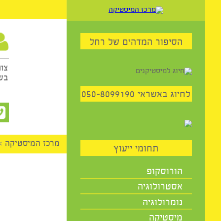
59
הסיפור המדהים של רחל
שיח
צוות היו
בשבילכם 
השיר
יוג באשראי 050-8099190
מרכז המיסטיקה
>
המומח
תחומי ייעוץ
הורוסקופ
אסטרולוגיה
נומרולוגיה