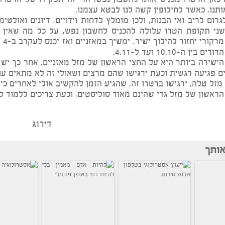
ו במאזניים?
חשבות, איזון, והרמוניה בין אנשים. כשמרקורי במזל זה, פעם
רטרו מכניס אותו לחשבון נפש, הרי זה תפקידו של הרטרו- ה
כאשר לחילופין קשה לנו לבטא עצמנו.
ריב ואי הבנות, ולכן מומלץ לדחות וידויים, דיונים ואולטימ
פת הטרו עלולה להכניס לחשבון נפש, על כל מה שאין אנו 
שצוברים, 
ועד ל-4.11.
יותר היא על החצי הראשון של מזל מאזניים. אחר כך יש לנו
ה רגשית וכעת ירגישו שהם מרצים ושאולי זה לא מתאים עוד.
, ירגישו ברטרו זה, שהגיע הזמן להקשיב אולי לאחרים כי אולי
ן של מזל גדי שהינם מאוד סוליסטים, וכעת צריכים ללמוד לסמו
דירוג