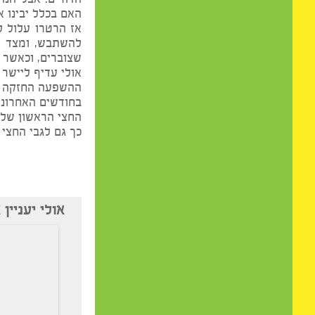
כלומר מ-21.9 בערך ועד ה-6.10. כך גם יהיה לגבי החצי הראשון של סרטן, גדי וטלה.
אז מה המשמעות של רטר
מאזניים הוא מזל של הת
הדורים. אבל הנה כאן ה
האם בכלל יבינו אותנו, 
אז הרטרו עלול לגרום ל
להשתבש, ומצד שני תקו
אולי עדיף ליישר הדורים בין ה-10.10 
ההשפעה החזקה הישירה ב
בחודשים האחרונים פגיע
החצי הראשון של מזל טלה
כך גם לגבי החצי הראשו
אולי יעניין אותך