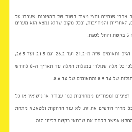
אחרי שנתיים וחצי מאוד קשות של תהפוכות שעברו על
האחריות והמחויבות, ובכל מקום שהוא נמצא הוא מערים
אז מי שסבל זה אנשי 21.11 ועד 26.11 וכך גם לגבי 21.9 ועד 26.9 וכנ"ל למזלות דגים ותאומים שזה מ-21.2 ועד 26.2 וגם 21.5 ועד 26.5,
אז כאמור שבתאי נכנס לקשת וימשיך שם עד 16.3.2016 עד למעלה 16 בקשת, ולכן כל אלה שנולדו במזלות האלה עד תאריך ה-8 לחודש
יים ומפחדים ממחויבות כמו עבודה או נישואין או כל
 מחיר דורשים את זה. לא עוד הדחקות ולטאטא מתחת