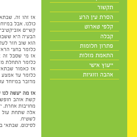
מיסטיקה
תקשור
הסרת עין הרע
אז זהו זה, שבתאי עוזב
כולנו, אבל במיוחד סבל
קלפי טארוט
קשיים אוביקטיביים, אבל
קבלה
הבעיה היא ששבתאי נכנס כבר לקשת בתחילת 2015 ו
הוא שוב חזר לעקרב, ב-15.6, אז הבה ונראה מי סבל ממנו בחודשים האלה
פתרון חלומות
כלומר בחצי הראשון של שנת 
התאמת מזלות
כלומר התחלת מזלות קשת
ייעוץ אישי
אהבה וזוגיות
כלומר עד אמצע המזל ירגי
מדובר במיוחד על הקשתים אשר נולדו עד ה-8.12 אבל גם הדגים 
אז מה יעשה לנו שבתאי
קשת אוהב חופש ומרחבים
מחויבות אחרת, ימצאו ע
אלה שתחת עול כבד ומע
לשטיח.