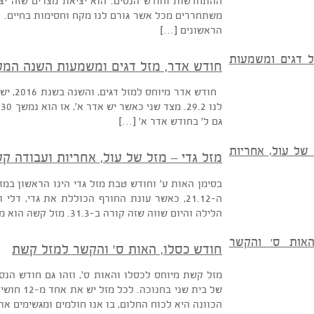
מזל טלה, חודש ניסן האות ה – מאת רויטל האסטרולו
ההתחדשות וחודש הנסים. הוא יציאת מצרים שזה יציאה
הראשונים […]
חודש אדר, מזל דגים ומשמעות השנה המעוב
חודש אדר מי
גם ל' בחודש אדר א' […]
מזל גדי – מזל של עול, אחריות ועבודה קשה
בסימן האות ע' וחודש טבת מזל גדי הינו הראשון במזלות
ה-21.12, כאשר עונת החורף הכוללת את גדי, דלי 
הלילה והיום שווה שזה קורה ב-31.3. מזל קשה הוא מזל גדי. מזל גלותי, נוקשה, קר ומסמל […]
חודש כסלו, האות ס' והקשר למזל קשת
מזל קשת מיוחס לכסלו והאות ס', וזהו גם חודש הנסים