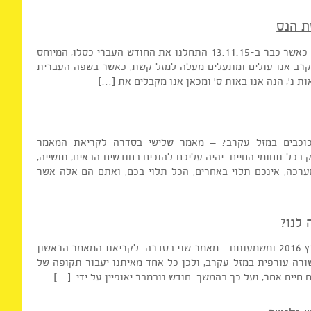
וכה. לכל מזל יש את אחד מ-12 חושים לפי ספר יצירה, והחלום הוא התכונה המיוחסת לחודש זה, כאשר
ציאות הרצויה לנו. האות ס' מופיעה […]
הנס
אז הנה החל מה-23.11.15 נכנסת השמש למזל קשת, כאשר כבר ב-13.11.15 התחלנו את החודש העברי כסלו, המיוחס
ב אנו עולים ומתעלים מעלה למזל קשת, כאשר בשפה העברית
', הנה אנו באות ס' ומכאן אנו מקבלים את […]
בים במזל עקרב? – מאמר שלישי בסדרה לקריאת המאמר
 תחומי החיים. יהיה עליכם להוכיח בחודשים הבאים, תושייה,
, אינכם תלוי באחרים, הכל תלוי בכם, ואתם הם אלה אשר
החודשים הקרובים החל מסוף אוקטובר 2015 ועד מרץ 2016 ומשמעותם – מאמר שני בסדרה לקריאת המאמר הראשון
פו השנה די בשורה עורפית במזל עקרב, ולכן כל אחד מאיתנו יעבור תקופה של