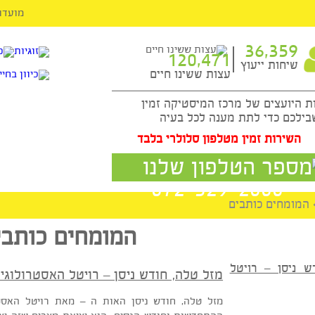
מועדון ה-VIP
36,3
120,471
ות ייעוץ
עצות ששינו חיים
עצים של מרכז המיסטיקה זמין
כדי לתת מענה לכל בעיה
ות זמין מטלפון סלולרי בלבד
072-329-2000
ים כותבים
המומחים כותבים
מזל טלה, חודש ניסן – רויטל האסטרולוגית