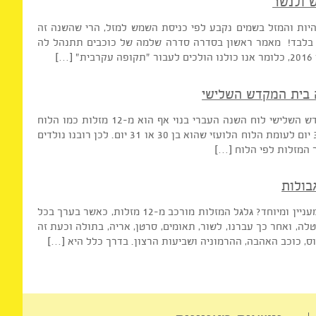
 אחר, ועל כך בהמשך. חודש נובמבר יאופיין על ידי […]
לנשר
חסית. היות והמזל בשמים נקבע לפי כניסת השמש למזל, הרי שהשנה זה
א זאת בלבד! מאמר ראשון בסדרה סדרה שלמה של כוכבים תתנהל לה
ית המקדש השלישי
חודש חשוון – מזל עקרב החודש בו יתגלה בית המקדש השלישי לוח השנה העברי בנוי אף הוא מ-12 מזלות כמו הלוח
הלועזי, רק שהחודשים יותר קצרים. הם בני 29 ועד 30 יום לעומת הלוח הלועזי שהוא בן 30 או 31 יום. לכן רובנו נולדים
זלות לפי הלוח […]
לות
החל מ-9.10 ונוס חוזרת למזל בתולהלמה זה כל כך מעניין ומיוחד? גלגל המזלות מורכב מ-12 מזלות, כאשר בערך בכל
ואחר כך עברנו, לשור, תאומים, סרטן, אריה, בתולה וכעת זה
 כוכב האהבה, ההרמוניה ושביעות הרצון. בדרך כלל היא […]