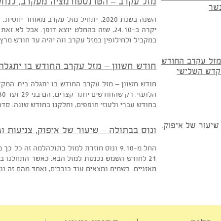
התמודדות "עקרבית", בחודשים האלה, כל אחד בתחום חיים
מזל עקרב – הטרנספורמציה מעקרב, לנחש ו
השנה בשנת 2020, יתחיל מזל עקרב מאוחר י
יקרה ב-24.10, שזה בהחלט יוצא דופן. אבל ל
במקביל ולחילופין במזל עקרב וזה יהיה עד חודש מרץ 2016, כלומר אנו כולנו הולכים לעבור "תקופה עקרבית" […]
חודש חשוון – מזל עקרב החודש בו יתגלה ב
בחודש עברי ולעוזי חופפים, וחלקנו בחודש שונה. סדר המ
ונוס בבתולה – שיעור של איפוק, צניעות וגבו
21 לחודש השמש נכנסת למזל הבא, כאשר התחלנו בטלה, 
מאזניים. בשמים נמצאים עוד כוכבים, ואחד מהם זה ונוס,