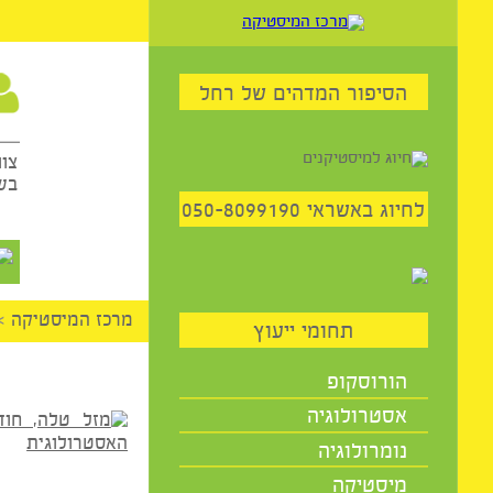
59
הסיפור המדהים של רחל
שיח
צוות היו
בשבילכם 
יוג באשראי 050-8099190
השיר
מרכז המיסטיקה
>
המומח
תחומי ייעוץ
הורוסקופ
אסטרולוגיה
נומרולוגיה