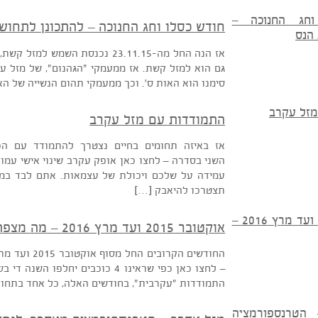
של בית שני בחנ
הכוונה היא לכוח החלום, בו אנו חולמים ומגשימים את המ
חודש כסלו וחג החנוכה – להתכונן לתחושת 
גם הוא למזל קשת. אז ממעמקי "הגהנום", של מזל עקר
סימנו הוא האות ס'. וכך ממעמקי תהום הנשייה של האות נ
התמודדות עם מזל עקרב
אז באיזה תחומים בחיים נצטרך להתמודד עם הכוכ
השני בסדרה – לחצו כאן אופק עקרב שינוי אישי עמוק בכל
עמידה על שלכם ויכולת של עצמאות. אתם לבד במערכה
תצטרכו להיאבק […]
אוקטובר 2015 ועד מרץ 2016 – מה מצפה לנו?
– לחצו כאן כפי שראינו 4 כוכבים יחל