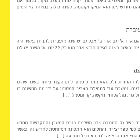
גית חודש ניסן הוא הראשון בחודשים והוא חודש האביב,
 מן המיצרים, כאשר פסח= קמח שווה בעצם מקח. כלומר אנו
משתחררים מכל אשר גורם לנו מקח וחסימות בחיים. והנה חודש ניסן הוא המיקרוקוסמוס לשנה כולה. במיוחד 12 הימים
רת
וחס למזל דגים, והשנה בשנת 2016, יש גם אדר א' וגם אדר ב', אבל גם יש שנה מועברת לועזית כאשר היה
לנו 29.2. מצד שני כאשר יש אדר א', אז הוא נמשך 30 יום, כאשר בשנה רגילה חודש אדר הוא רק 29 יום. אז השנה יש לנו
 החורף, ולכן הוא מתחיל סמוך ליום הקצר ביותר בשנה שהינו
ודגים, נמשכת עד' לתחילת האביב המסומן על ידי יום המשווה בו
 בשל נס החנוכה שבו, השלמת בניית המשכן והתקדשות מחדש