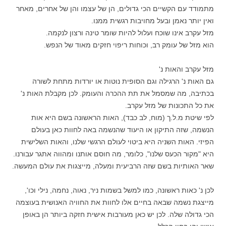
מתמודד עם הקשיים הכי גדולים, הן של עצמו והן של אחרים, מאחר
ואין יותר נאמן ובעל מחויבות רגשית ממנו.
מזל עקרב אינו שוכח ועלול להיות שומר טינה ורצון לנקמה.
הוא מזל של עומק רב, וכוחות ריפוי חזקים מאוד של הנפש.
מזל עקרב והאות נ'
גם האות נ' הרגילה וגם הסופית נוטות או יורדות מתחת לשורה
בכתיבה, מה שמסמל את תת ההכרה והעומק. לכן מקבלת האות נ'
את כל התכונות של מזל עקרב.
לפי שיטת מ.ל.ך (מוח, לב כבד), האות הראשונה בשם היא אות
הנשמה, שזה התיקון או היעוד שהנשמה באה לחוות כאן בעולם
הפיזי. האות השניה היא ביטוי לעולם הרגשי שלנו, והאות השלישית
היא "מקור הכעס שלנו", כלומר, מה חוסם אותנו ומהווה אתגר עבורנו.
שאר האותיות בשם שזה הרביעית ומעלה, מייצגות את עולם המעשה.
לכן נ' כאות ראשונה, כמו למשל בשמות ניר, נאוה, נחמה, נילי וכו',
מייצגת נשמה שבאה בחיים אלו לחוות את החוויה האנושית בעוצמה
הכי גדולה שלה. לכן יש כאן מעורבות אישית חזקה ביותר הן באופן