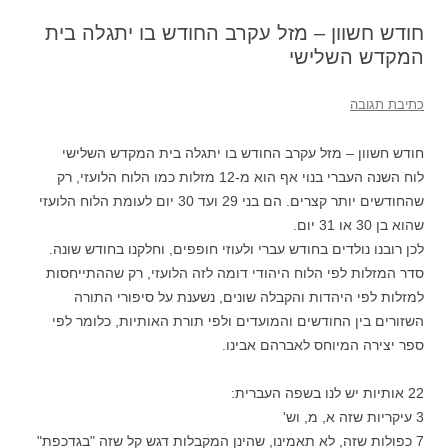
חודש חשוון – מזל עקרב החודש בו יתגלה בית
המקדש השלישי
כתיבת תגובה
חודש חשוון – מזל עקרב החודש בו יתגלה בית המקדש השלישי
לוח השנה העברי בנוי אף הוא מ-12 מזלות כמו הלוח הלועזי, רק
שהחודשים יותר קצרים. הם בני 29 ועד 30 יום לעומת הלוח הלועזי
שהוא בן 30 או 31 יום.
לכן רובנו נולדים בחודש עברי ולעוזי חופפים, וחלקנו בחודש שונה.
סדר המזלות לפי הלוח היהודי דומה לזה הלועזי, רק שההתייחסות
למזלות לפי היהדות והקבלה שונים, נשענת על סיפורי התורה
השזורים בין החודשים והמועדים ולפי תורת האותיות, כלומר לפי
ספר יצירה המיוחס לאברהם אבינו.
22 אותיות יש לנו בשפה העברית:
3 עיקריות שזה א, מ, וש'
7 כפולות שזה, לא תאמינו, שהינן המקבלות דגש קל שזה "בגדכפת"