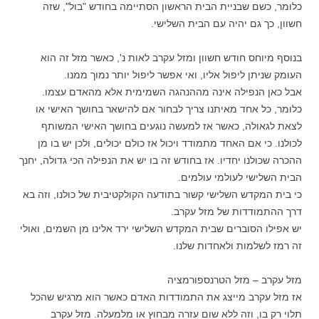
כלומר, כשם שבניית הבית הראשון הסתיימה בחודש "בול", שזה
חשוון, כך גם יהיה עם הבית השלישי.
בנוסף מיוחס חודש חשוון ומזל עקרב לאות נ', כאשר מזל זה הוא
העומק שניתן ליפול אליו, ואי אפשר ליפול יותר נמוך ממנו.
אבל כאן הנפילה אינה מההנהגה השמימית אלא מהאדם עצמו.
כלומר, כל אחד מאיתנו צריך לבחור אם להישאר בחושך האישי או
לצאת לגאולה, כאשר אז למעשה נוגעים בחושך האישי המשותף
לכולנו. כי אם האחד מתמודד ויכול אז כולם יכולים, ולכן יש בו מן
ההכרה שכולנו יחדיו. אז בחודש זה בו יש את הנפילה הכי גדולה, יחנך
הבית השלישי לעולמי עולמים.
כי בית המקדש השלישי קשור בתודעה הקולקטיבית של כולנו, וזה בא
דרך ההתמודדות של מזל עקרב.
יש אפילו הסוברים שבית המקדש השלישי ירד אלינו מן השמים, ואולי
זה רמז לשלמות ולאחדות שלנו.
מזל עקרב – מזל הטרנספורמציה
אז מזל עקרב מייצג את התמודדות האדם כאשר הוא מרגיש שהכל
תלוי רק בו, וזה ללא שום עזרה מבחוץ או מלמעלה. מזל עקרב