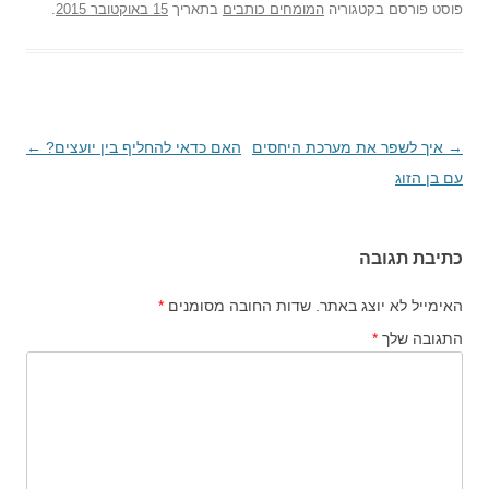
פוסט
פורסם בקטגוריה
המומחים כותבים
בתאריך
15 באוקטובר 2015
.
→
ניווט
איך לשפר את מערכת היחסים
האם כדאי להחליף בין יועצים?
←
בפוסטים
עם בן הזוג
כתיבת תגובה
האימייל לא יוצג באתר.
שדות החובה מסומנים
*
התגובה שלך
*