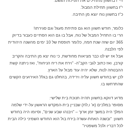
ז-י"ז בחשוון מתחילים את תפילות הגשם.
י"ז בחשוון תחילת המבול.
כ"ז בחשוון נוח יוצא מן התיבה.
כלומר, חודש חשוון הוא גם פתיחת מעגל וגם סגירתו!
הרי בו התחיל המבול של נוח, אבל בו גם הוא הסתיים כעבור בדיוק
365 יום שזה שנת חמה, כלומר תופסת של 10 ימים מהשנה היהודית
לפי הלבנה.
אבל אז יש לנו כבר מציאות מחודשת, כי נוח יצא מן התיבה והקריב
קורבן, ואז כתוב לגבי הקב"ה- "וירח את ריח הניחוח", ואז ניתנה קשת
ההבטחה לנוח, שלא יהיה עוד מבול על הארץ.
לכן יש בחודש חשוון עליה וירידה, בהחלט גם בגלל האירועים הקשים
שהתרחשו בו.
מדוע דווקא בחשוון תהיה חנוכת בית שלישי:
מסופר במלכים (א' ו,לח) שבניין בית-המקדש הראשון על-ידי שלמה
המלך היה במשך זמן ארוך – "ויבנהו שבע שנים", וסיומו היה בחודש
חשוון: "ובשנה האחת-עשרה בירח בול הוא החודש השמיני כילה הבית
לכל דבריו ולכל משפטיו"