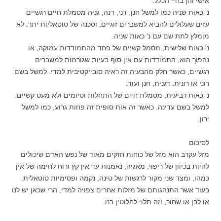
אישי והן בחיי הכלל.
נ' כאות שניה כמו למשל חנן, דני, דנה, גניה מסמלת חיים רגשיים
עזים שעלולים להביא למשברים זוגיים, וסכנה של טוטאליות יתר. לא
מומלץ לתת שם עם נ' כאות שניה.
נ' כאות שלישית, מסמל קשיים של פחד מהתמודדות עמוקה, או
נהפוך הוא, התמודדות עם אין סוף בעיות שגורמות למשברים
רגשיים, כאשר חלק מהבעיה זה ראיה סובייקטיבית למדי. למשל בשם
רוני או רונית. דגנית, חנן ועוד.
נ' כאות רביעית, מסמלת חיים של התחלות וסיומים ולא מעט קשיים.
למשל בשם עדינה. כאשר זה אות סופית זה פחות גרוע, כמו למשל
ירון.
לסיכום
מזל עקרב הוא מזל של כוחות חזקים מאוד של נפש האדם שיכולים
להיות בכיוון של ריפוי, מאגיה, נאמנות עד אין קץ ורוח לחימה של אין
כמהו, ומצד שני מקור לרגשות של טינה, נקמה ופסימיות טוטאלית.
בעוד אשר התנהגותם של מזלות אחרים צפויה למדי, הרי שכאן יש לנו
או לבן או שחור, וזה תלוי לחלוטין בנו.