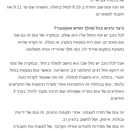
אז הנה ונוס שוב חוזרת ב-9.10 למזל בתולה, ותשהה שם עד 9.11 ואז
תעבור למאזניים.
כיצד נרגיש בכל מהלך חודש אוקטובר?
לכל כוכב יש את המזל עליו הוא שולט, ובמקרה של ונוס זה גם שור
וגם מאזניים, ואם היא נמצאת בעקרב או בטלה, זה נקרא שהיא
נמצאת במקום שירוד לה, כמו מלך שהורידו אותו משלטונו.
אבל לכל כוכב יש מזל שבו הוא נחשב לנעלה ביותר, ובמקרה של ונוס
זה דווקא מזל דגים החולמני ורב ההשראה, וכאשר ונוס נמצאת במזל
הנגדי, בתולה, היא נחשבת לנפולה, וזה מה שעומד לקרות כעת.
כלומר, ונוס בבתולה זה התפכחות אחרי סערת הרגשות של החודשים
האחרונים של ונוס באריה ששהתה שם הרבה מעבר לרגיל, בערך 3
חודשים.
זה ונוס של חזרה לעצמה, אחרי תקופת החגים, זה ונוס של ידיעת
גבולות, איפוק, ושל לחשוב בהגיון רב.
זה ונוס של מסירות ולעתים אפילו הקרבה, של לעשות את העבודה