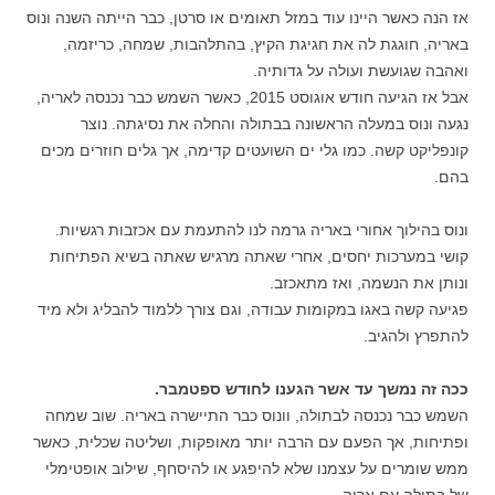
אז הנה כאשר היינו עוד במזל תאומים או סרטן, כבר הייתה השנה ונוס
באריה, חוגגת לה את חגיגת הקיץ, בהתלהבות, שמחה, כריזמה,
ואהבה שגועשת ועולה על גדותיה.
אבל אז הגיעה חודש אוגוסט 2015, כאשר השמש כבר נכנסה לאריה,
נגעה ונוס במעלה הראשונה בבתולה והחלה את נסיגתה. נוצר
קונפליקט קשה. כמו גלי ים השועטים קדימה, אך גלים חוזרים מכים
בהם.
ונוס בהילוך אחורי באריה גרמה לנו להתעמת עם אכזבות רגשיות.
קושי במערכות יחסים, אחרי שאתה מרגיש שאתה בשיא הפתיחות
ונותן את הנשמה, ואז מתאכזב.
פגיעה קשה באגו במקומות עבודה, וגם צורך ללמוד להבליג ולא מיד
להתפרץ ולהגיב.
ככה זה נמשך עד אשר הגענו לחודש ספטמבר.
השמש כבר נכנסה לבתולה, וונוס כבר התיישרה באריה. שוב שמחה
ופתיחות, אך הפעם עם הרבה יותר מאופקות, ושליטה שכלית, כאשר
ממש שומרים על עצמנו שלא להיפגע או להיסחף, שילוב אופטימלי
של בתולה עם אריה.