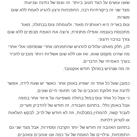
שאנו עושים על הצד הטוב ביותר. זה וונוס של נתינה וצניעות.
מצד שני זה ביקורתיות רבה, התפכחות ורצון להגיע לאמת ללא שום
פשרות.
ונוס באריה היא ראוותנית מאוד, ולעומתה ונוס בבתולה, מאוד
מתכנסת בעצמה ואפילו מתנזרת, ורוצה את האמת מבפנים ללא שום
צורך בגיבוי חיצוני.
לכן, חלק מאתנו עלולים להרגיש שהתפכחנו אחרי שנסחפנו אולי אחרי
מה שהינו מקסם שווא, ואז אנו ללא שום אשליות ויותר מוכנים להכיר
בערך האמיתי של הדברים.
זה מה שנרגיש במהלך חודש אוקטובר.
כמובן שעל כל אחד זה ישפיע באופן אחר. כאשר יש שעת לידה, אפשר
לדעת את חלוקת הכוכבים על פני תחומי חיים שונים,
כי אצל כל אחד ונוס במזל בתולה משפיעה על איזור אחר במפה.
אבל באופן כללי, בתחום העבודה, זה חודש של להדביק פערים,
לעבוד קשה, להמתין בסבלנות, וזה לא חודש של לריב, לבקש העלאות
או לטרוק דלתות.
בתחום האהבה זה חודש של יותר הקרבה ומסירות, אבל מצד שני גם
התפכחות, וגילויים של האמת של עד כמה אנו אוהבים ונאהבים.