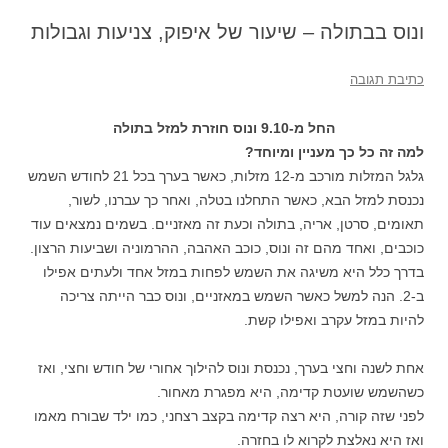
ונוס בבתולה – שיעור של איפוק, צניעות וגבולות
כתיבת תגובה
החל מ-9.10 ונוס חוזרת למזל בתולה
למה זה כל כך מעניין ומיוחד?
גלגל המזלות מורכב מ-12 מזלות, כאשר בערך בכל 21 לחודש השמש
נכנסת למזל הבא, כאשר התחלנו בטלה, ואחר כך עברנו, לשור,
תאומים, סרטן, אריה, בתולה וכעת זה מאזניים. בשמים נמצאים עוד
כוכבים, ואחד מהם זה ונוס, כוכב האהבה, ההרמוניה ושביעות הרצון.
בדרך כלל היא משיגה את השמש לפחות במזל אחד ולעתים אפילו
ב-2. הנה למשל כאשר השמש במאזניים, ונוס כבר הייתה צריכה
להיות במזל עקרב ואפילו קשת.
אחת לשנה וחצי בערך, נכנסת ונוס להילוך אחורי של חודש וחצי, ואז
כשהשמש שועטת קדימה, היא מפגרת מאחור.
לפני שזה קורה, היא רצה קדימה בקצב רצחני, כמו ילד שבורח מאמו
ואז היא נאלצת לקרוא לו בחזרה.