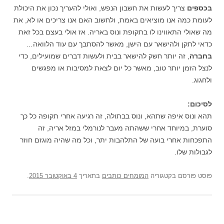
בכספים
צריך לעשות את חשבון הנפש, ואולי להעריך נכון את היכולת
לעומת כמה אנו מוציאים באמת, ולחשוב האם אנו צריכים או לא, את
מה שאולי התאווינו לו בתקופת ונוס באריה. אז אולי בעצם בכל זאת
כדאי לתקן ולהישאר עם הישן, מאשר להסתבך עם עוד הלוואה…
בחברה
, זה יותר חשק להישאר בבית ולעשות דברים שמועילים, כדי
לנצל הזמן יותר טוב, מאשר כל יום לצאת למסיבות או מפגשים
ולחגוג.
לסיכום:
תהא ונוס איפה שתהא, ונוס בבתולה, זה רגיעה אחרי תקופה כל כך
סוערת, במיוחד אחרי ששהתה מעבר לנורמלי במזל אריה, זה
התפכחות אחרי בועה של התלהבות יתר, וכל מה שהיה מוגזם חוזר
לגבולות שלו.
פוסט
פורסם בקטגוריה
המומחים כותבים
בתאריך
4 באוקטובר 2015
.