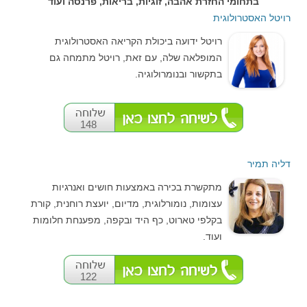
בתחומי החזרת אהבה, זוגיות, בריאות, פרנסה ועוד
רויטל האסטרולוגית
רויטל ידועה ביכולת הקריאה האסטרולוגית
המופלאה שלה, עם זאת, רויטל מתמחה גם
בתקשור ובנומרולוגיה.
148
דליה תמיר
מתקשרת בכירה באמצעות חושים ואנרגיות
עצומות, נומורלוגית, מדיום, יועצת רוחנית, קורת
בקלפי טארוט, כף היד ובקפה, מפענחת חלומות
ועוד.
122