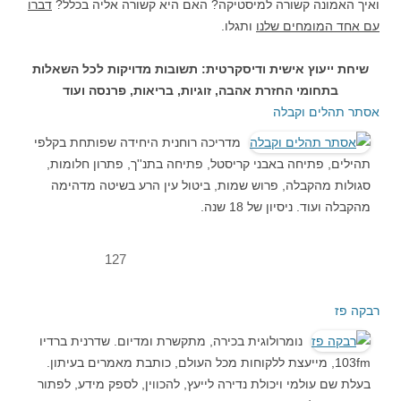
ואיך האמונה קשורה למיסטיקה? האם היא קשורה אליה בכלל?
דברו
עם אחד המומחים שלנו
ותגלו.
שיחת ייעוץ אישית ודיסקרטית: תשובות מדויקות לכל השאלות
בתחומי החזרת אהבה, זוגיות, בריאות, פרנסה ועוד
אסתר תהלים וקבלה
מדריכה רוחנית היחידה שפותחת בקלפי
תהילים, פתיחה באבני קריסטל, פתיחה בתנ''ך, פתרון חלומות,
סגולות מהקבלה, פרוש שמות, ביטול עין הרע בשיטה מדהימה
מהקבלה ועוד. ניסיון של 18 שנה.
127
רבקה פז
נומרולוגית בכירה, מתקשרת ומדיום. שדרנית ברדיו
103fm, מייעצת ללקוחות מכל העולם, כותבת מאמרים בעיתון.
בעלת שם עולמי ויכולת נדירה לייעץ, להכווין, לספק מידע, לפתור