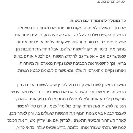
כן, גם גברים בוכים.
כך מומלץ להתמודד עם רגשות
אז נכון – העולם לא יהיה מקום טוב יותר אם נסתובב ונבטא את
הרגשות הקשים שלנו זה על זה. הוא לא יהיה מקום נעים יותר אם
אנשים יסתובבו ברחובות ופשוט יצעקו זה על זה או יכו זה את זה
מתוך מתן ביטוי ופורקן לרגשות שלהם. אבל החדשות הטובות הן
שאפשר גם וגם – אפשר גם להרגיש רגשות וגם לבטא אותם באופן
בריא, וכך להשאיר את הסביבה שלנו נקייה מאגרסיות מיותרות,
ואותנו נקיים מהאגרסיות שלנו ומאפשרים לעצמנו לבטא רגשות.
הצעד הראשון לשם הוא קודם כול להבין שיש לעשות הפרדה בין
הרגש והביטוי שלו ובין האירוע. גם אם משהו עורר בי כעס ואני עכשיו
מבקש כן לבטא אותו ולא להתעלם ממנו או להדחיק אותו – הדרך
הנכונה לעשות זאת תהיה קודם כול מול עצמי. קודם כול לאפשר
לעצמי לבטא באמצעות הגוף את הרגשות שעולים בי, ורק לאחר מכן,
לאחר השחרור והביטוי הראשוני, לבדוק אם אני עדיין משייך את הכעס
למה שחשבתי שעורר אותו. כלומר, ברגע שכעס עולה, כדאי לרוץ,