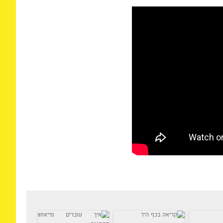
יס מישהו לתפקיד משמעותי בחייכם – כדאי שתבדקו
 בלבד, אלא לפי התמונה השלמה של אותו אדם, ושל