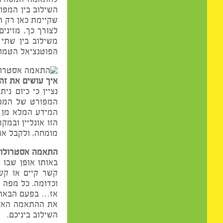
אז מה הסוד?
איך מפצחים את הסוד ל
להתאמה המסורתית המוכ
השילוב בין המפות האסט
שקיימת כאן רק התאמה
לצורך כך, מזינים את ה
משילוב בין שתי המפות
הפוטנציאל הטמון בזוגיו
איך עושים את זה?
נציין כי כיום ניתן לה
המפורט של המפה, ולצד
המידע המלא מן הנתוני
הזו אונליין ובמקרים א
מומחה, ולקבל את כל הש
התאמה אסטרולוגית – לא
באותו אופן שבו ניתן ל
קשר קיים או קשר פוטנ
וכדומה. כל מפה תפרוש 