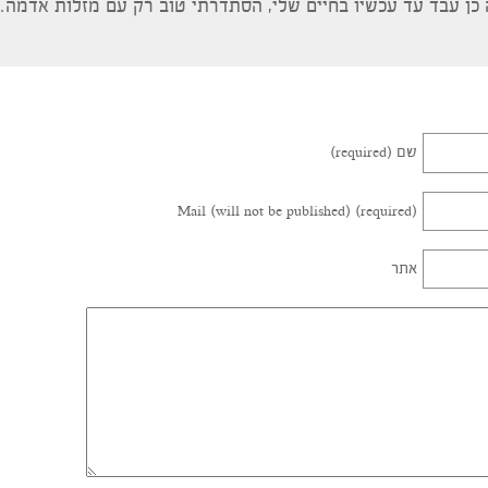
ק מלכה
הגיב:
אישתי מזל קשת, ממש לא היינו אמורים להסתדר לפי זה ו
דקת בהתאמה הזאת… אבל באמת כנראה זה קשור לעוד המון ד
ד עד עכשיו בחיים שלי, הסתדרתי טוב רק עם מזלות אדמה… הם 
שם (required)
Mail (will not be published) (required)
אתר