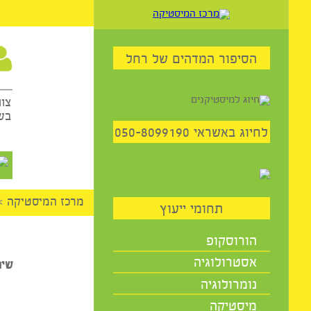
59
הסיפור המדהים של רחל
שיח
צוות היו
בשבילכם 
יוג באשראי 050-8099190
השיר
מרכז המיסטיקה
>
אסטרו
תחומי ייעוץ
הורוסקופ
אסטרולוגיה
שיחת ייעו
נומרולוגיה