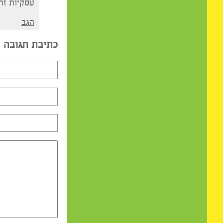
איצי
אני מזל עקרב ו
האסטרולוגיה צו
עסקיות זה כן עב
הגב
כתיבת תגובה