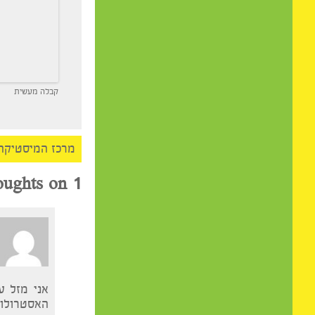
אולי יעניין אותך
קבלה מעשית
מרכז המיסטיקה
>
אסט
1 thoughts on “