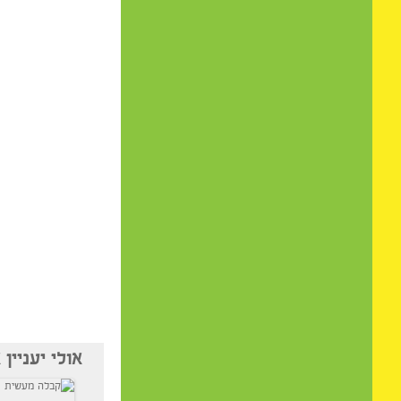
אז… בפעם הבאה שתפצחו
את ההתאמה האסטרולוגי
השילוב ביניכם.