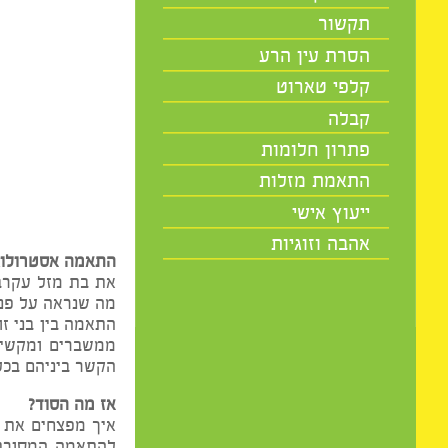
מיסטיקה
תקשור
הסרת עין הרע
קלפי טארוט
אס
קבלה
פתרון חלומות
התאמת מזלות
ייעוץ אישי
(מומלץ ל
אהבה וזוגיות
התאמה אסטרולוגית – ה
את בת מזל עקרב ובן ה
מה שנראה על פניו מתא
התאמה בין בני זוג היא
ממשברים ומקשיים בזוג
הקשר ביניהם בכלל" – וב