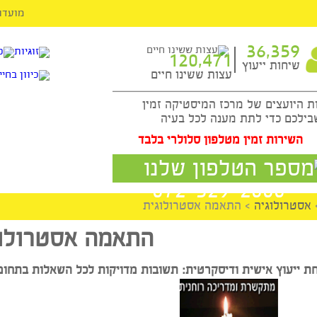
מועדון ה-VIP
36,3
120,471
ות ייעוץ
עצות ששינו חיים
עצים של מרכז המיסטיקה זמין
כדי לתת מענה לכל בעיה
ות זמין מטלפון סלולרי בלבד
072-329-2000
לוגיה
>
התאמה אסטרולוגית
התאמה אסטרולוגי
ץ אישית ודיסקרטית: תשובות מדויקות לכל השאלות בתחומי החז