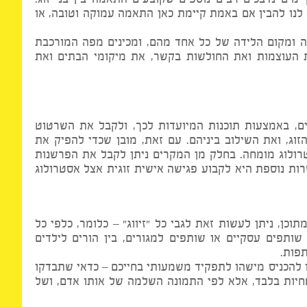
הזו טמון באפשרות לבדוק התאמה אסטרולוגית. מעבר
 נדבכים רבים נוספים שקובעים התאמה בין בני זוג.
ו להבין אם באמת קיימת כאן התאמה עמוקה וטובה, או
ומקום הלידה של כל אחד מהם, ומכינים מפה המורכבת
עוצמות ואת החולשות בקשר, את מיקומי הבתים ואת
ם, באמצעות תוכנות המיועדות לכך, ולקבל את השרטוט
 ואת השילוב ביניהם. עם זאת, מובן שכדי להפיק את
לוג מומחה. בחלק מן המקרים ניתן לקבל את הפרשנות
 נוספת היא לקבוע פגישה אישית זוגית אצל אסטרולוג
 ניתן לעשות זאת לגבי כל "זיווג" – כלומר, כלפי כל
פים עסקיים או שותפים למגורים, בין הורים לילדים
ת.