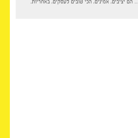
27 בינואר 2015 בשעה 16:51
אנחנו מסתדרים מעולה כבר שלושים שנה… לא תמיד
ברים שיש לכל אחד במפה שלו. מה שכן, בשותפויות
יציבים, אמינים, הכי טובים לעסקים, באחריות.