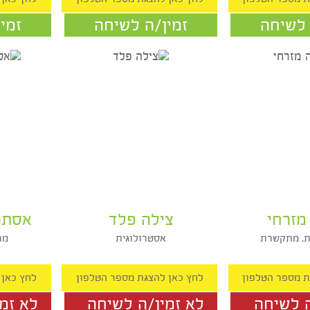
דליה תמיר
אילה הנ
ית, יועצת
נומורלוגית, מדיום, יועצת רוחנית
נומרולו
חה
זמין/ה לשיחה
זמין/