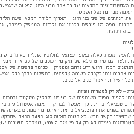
התאמה זוגית טובה? אחד הסודות לפיצוח התעלומה הנצחית 
רת בין המזלות המשלימים (מים ואדמה, אש ואוויר), קיימים
רולוגיות המלאות של כל אחד מבני הזוג, הוא זה שיאפשר לנ
 מבחינת מזל השמש.
נתונים של שני בני הזוג – תאריך הלידה המלא, שעת הלידה 
. מפה כזו פורשת בפנינו את נקודות הממשק ביניהם, את ה
ת הזו.
פיק מפות כאלה באופן עצמאי לחלוטין אונליין באתרים שוני
ו גם פירוט מלא של מיקומי הכוכבים של כל אחד מבני הזוג,
ם הללו, דרוש ידע נרחב ומעמיק – כלומר פרשנות של אסטרו
חרים ניתן לקבלה בשיחה טלפונית, בתשלום בדרך כלל. אפשרות
ירות האמור פנים אל פנים.
 רק למטרות זוגיות
הפיק מפות משותפות של בני זוג ולהסיק מסקנות נרחבות מתוכן,
ציאלי בחיינו. כך, אפשר לבדוק התאמה אסטרולוגית בין שות
בפנינו את הפוטנציאלים ואת האתגרים הטמונים באותה שותפו