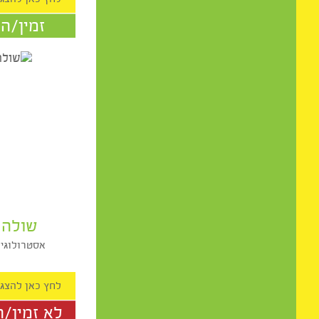
ריתה בר
מתקשרת, מדיום, נומרולוג
רוחנית
זמין/ה לשי