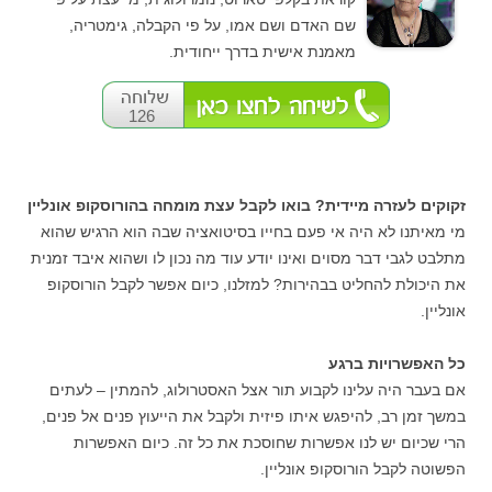
שם האדם ושם אמו, על פי הקבלה, גימטריה,
מאמנת אישית בדרך ייחודית.
126
זקוקים לעזרה מיידית? בואו לקבל עצת מומחה בהורוסקופ אונליין
מי מאיתנו לא היה אי פעם בחייו בסיטואציה שבה הוא הרגיש שהוא
מתלבט לגבי דבר מסוים ואינו יודע עוד מה נכון לו ושהוא איבד זמנית
את היכולת להחליט בבהירות? למזלנו, כיום אפשר לקבל הורוסקופ
אונליין.
כל האפשרויות ברגע
אם בעבר היה עלינו לקבוע תור אצל האסטרולוג, להמתין – לעתים
במשך זמן רב, להיפגש איתו פיזית ולקבל את הייעוץ פנים אל פנים,
הרי שכיום יש לנו אפשרות שחוסכת את כל זה. כיום האפשרות
הפשוטה לקבל הורוסקופ אונליין.