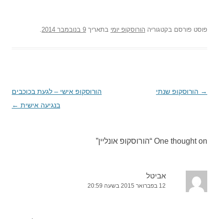
פוסט
פורסם בקטגוריה
הורוסקופ יומי
בתאריך
9 בנובמבר 2014
.
→
ניווט
הורוסקופ שנתי
הורוסקופ אישי – לגעת בכוכבים
בפוסטים
בנגיעה אישית
←
One thought on “
הורוסקופ אונליין
”
אביטל
12 בפברואר 2015 בשעה 20:59