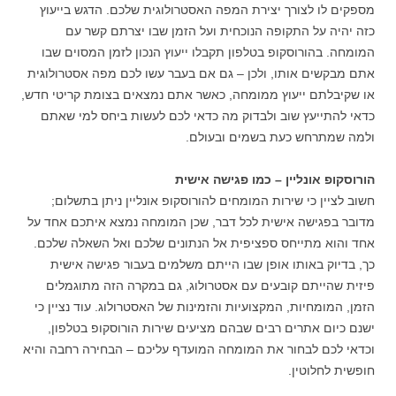
מספקים לו לצורך יצירת המפה האסטרולוגית שלכם. הדגש בייעוץ
כזה יהיה על התקופה הנוכחית ועל הזמן שבו יצרתם קשר עם
המומחה. בהורוסקופ בטלפון תקבלו ייעוץ הנכון לזמן המסוים שבו
אתם מבקשים אותו, ולכן – גם אם בעבר עשו לכם מפה אסטרולוגית
או שקיבלתם ייעוץ ממומחה, כאשר אתם נמצאים בצומת קריטי חדש,
כדאי להתייעץ שוב ולבדוק מה כדאי לכם לעשות ביחס למי שאתם
ולמה שמתרחש כעת בשמים ובעולם.
הורוסקופ אונליין – כמו פגישה אישית
חשוב לציין כי שירות המומחים להורוסקופ אונליין ניתן בתשלום;
מדובר בפגישה אישית לכל דבר, שכן המומחה נמצא איתכם אחד על
אחד והוא מתייחס ספציפית אל הנתונים שלכם ואל השאלה שלכם.
כך, בדיוק באותו אופן שבו הייתם משלמים בעבור פגישה אישית
פיזית שהייתם קובעים עם אסטרולוג, גם במקרה הזה מתוגמלים
הזמן, המומחיות, המקצועיות והזמינות של האסטרולוג. עוד נציין כי
ישנם כיום אתרים רבים שבהם מציעים שירות הורוסקופ בטלפון,
וכדאי לכם לבחור את המומחה המועדף עליכם – הבחירה רחבה והיא
חופשית לחלוטין.