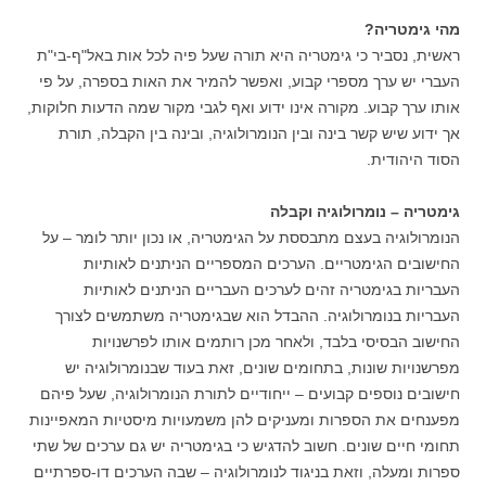
מהי גימטריה?
ראשית, נסביר כי גימטריה היא תורה שעל פיה לכל אות באל"ף-בי"ת
העברי יש ערך מספרי קבוע, ואפשר להמיר את האות בספרה, על פי
אותו ערך קבוע. מקורה אינו ידוע ואף לגבי מקור שמה הדעות חלוקות,
אך ידוע שיש קשר בינה ובין הנומרולוגיה, ובינה בין הקבלה, תורת
הסוד היהודית.
גימטריה – נומרולוגיה וקבלה
הנומרולוגיה בעצם מתבססת על הגימטריה, או נכון יותר לומר – על
החישובים הגימטריים. הערכים המספריים הניתנים לאותיות
העבריות בגימטריה זהים לערכים העבריים הניתנים לאותיות
העבריות בנומרולוגיה. ההבדל הוא שבגימטריה משתמשים לצורך
החישוב הבסיסי בלבד, ולאחר מכן רותמים אותו לפרשנויות
מפרשנויות שונות, בתחומים שונים, זאת בעוד שבנומרולוגיה יש
חישובים נוספים קבועים – ייחודיים לתורת הנומרולוגיה, שעל פיהם
מפענחים את הספרות ומעניקים להן משמעויות מיסטיות המאפיינות
תחומי חיים שונים. חשוב להדגיש כי בגימטריה יש גם ערכים של שתי
ספרות ומעלה, וזאת בניגוד לנומרולוגיה – שבה הערכים דו-ספרתיים