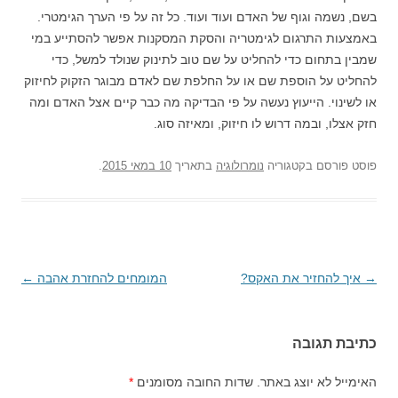
בשם, נשמה וגוף של האדם ועוד ועוד. כל זה על פי הערך הגימטרי.
באמצעות התרגום לגימטריה והסקת המסקנות אפשר להסתייע במי
שמבין בתחום כדי להחליט על שם טוב לתינוק שנולד למשל, כדי
להחליט על הוספת שם או על החלפת שם לאדם מבוגר הזקוק לחיזוק
או לשינוי. הייעוץ נעשה על פי הבדיקה מה כבר קיים אצל האדם ומה
חזק אצלו, ובמה דרוש לו חיזוק, ומאיזה סוג.
פוסט
פורסם בקטגוריה
נומרולוגיה
בתאריך
10 במאי 2015
.
→
ניווט
איך להחזיר את האקס?
המומחים להחזרת אהבה
←
בפוסטים
כתיבת תגובה
האימייל לא יוצג באתר.
שדות החובה מסומנים
*