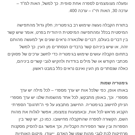
ומעלה מצומצמים לספרה אחת סופית. כך למשל, האות למ"ד –
ערכה 30, האות תי"ו – ערכה 400.
בתורת הקבלה נעשה שימוש רב בגימטריה; חלק גדול מהתפישה
המיסטית בכלל ומהתפישה המיסטית היהודית בפרט, אומר שיש קשר
בין דברים בעולם, דברים שלכאורה נראים שונים אך למעשה מהותם
זהה, או שיש ביניהם קשר ברבדים הנסתרים מן העין. כך למשל
בתחום הקבלה עושים שימוש בגימטריה כדי לחשב ערכים של פסוקים
מכתבי הקודש או של מילים בודדות ולהקיש לגבי קשרים ביניהם,
כאלה שנסתרים מן העין ואינם נראים כלל במבט ראשון.
גימטריה שמות
באותו אופן, כפי שלכל אות יש ערך מספרי – לכל מילה יש ערך
מספרי. וכך, באופן מתבקש, לכל אחד מהשמות שלנו יש ערך מספרי
הניתן לחישוב בגימטריה. החישוב מתבצע על פי ה"תרגום" הספרתי
הקבוע מראש לכל אות, ובאמצעות צמצומו, אפשר לגלות את מהות
השם, הקשורה לספרה שהתקבלה מחישובו. כמו כן, יש קשר בין
הספרות ובין עשר הספירות הקבליות, וכך אפשר גם להסיק מסקנות
מרחיקות לכת לגבי מהות שמו של האדם, ייעודו, מיקום האותיות