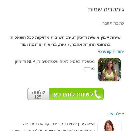
גימטריה שמות
כתיבת תגובה
שיחת ייעוץ אישית ודיסקרטית: תשובות מדויקות לכל השאלות
בתחומי החזרת אהבה, זוגיות, בריאות, פרנסה ועוד
יהודית קונפרטי
מטפלת בפסיכולוגיה אלטרנטיבית, NLP ודימיון
מודרך.
125
איילה עדן
איילה עדן יועצת ומדריכה, קוראת ומכווינה
באמצעות קלפי טארוט בשטית אילן האושר. שיטה