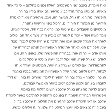
זאת אומרת, בעצם שני המשפטים האלה נכונים בחלקם – כי כל אחד
מאיתנו גם נתון בתוך גורל קבוע מראש וגם אוחז בידיו בחירה
חופשית, מתוך אותו גורל. הגישה הזו, אגב, מתאימה מאוד לאמרה
הידועה מן המקורות היהודיים: "הכול צפוי והרשות נתונה".
מיסטיקנים העובדים עם שיטות כמו קריאה בכף היד, אסטרולוגיה,
נומרולוגיה ועוד – יכולים לעזור לנו בעניין הזה. מצד אחד הם יכולים
לאתר את הגורל שבאנו עמו ואת הדברים שיהיה עלינו לעבור. מצד
שני, תפקידם הוא לאתר את שדה האפשרויות הנתון לבחירתו של
אותו אדם – ולחזק אותו בבחירה החופשית שלו. באופן הזה, אם
לאדם יש גורל קשה, הוא יכול לקבל ייעוץ מיסטי שיכלול כלים
להתמודדות. אם לאדם יש גורל נוח יותר, המיסטיקן יעודד אותו
לבחור, להעז וליזום מתוך שלל האפשרויות המונחות בפניו בגלגול
הנוכחי. כלומר – גורל ובחירה חופשית לגמרי שזורים זה בזה, ויש דרך
להבחין ביניהם ולכוון אתכם לטוב ביותר האפשרי עבורכם.
רוצים לדעת מה נתון בגורל שלכם? רוצים לגלות מה באמת
אפשרויות הבחירה העומדות בפניכם ולהפסיק להתלבט באשר ליכולת
שלכם או לאי היכולת שלכם להגשים את החלומות שלכם? בדיוק
בשביל זה נמצאים כאן יועצי המיסטיקה שלנו. חייגו אליהם עכשיו.