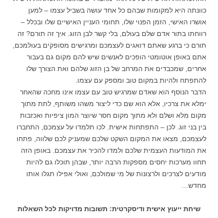
כוונתה היא למקומות שבהם כל אחד עושה בשביל עצמו – למען
אושרו האישי, הזמן הפנוי שלו, תחומי העניין האישיים שלו ובכלל –
רווחתו בתור אדם שלם בעולם, בלי קשר לבן הזוג. איך זה תורם? זה
תורם כי ברגע שאתם דואגים לעצמכם ומרגישים מסופקים בעולמכם,
אתם באופן אוטומטי הופכים לאנשים שיש להם מקום גם בעבור
אחרים, שמכבדים את המרחב של בן הזוג שלהם ואת הצורך שלו
להתפתח ולהיות במקום טוב ומספק עם עצמו.
הדבר הנוסף הוא שאדם שמרגיש טוב עם עצמו אינו מחכה שהאחר
ימלא את צרכיו, אלא הוא שם כדי ליצור משהו משותף, לתת מתוך
מקום מלא ושלם ולא מתוך מקום חסר שיוצר המון ציפיות ואכזבות
בין בני זוג. לכן – התפתחות אישית. לכו תלמדו על עצמכם, התחברו
לעצמכם, מצאו את המקום השקט שלכם שמעניק לכם שלווה, פתחו
את המודעות העצמית שלכם ולמדו להכיר את עצמכם. באופן הזה
תחוו מערכות יחסים מספקות הרבה יותר, שבהן תוכלו גם להיות
מודעים לצרכים ולרצונות של מי שמולכם, ואולי אפילו תגלו אותו
מחדש…
שיחת ייעוץ אישית ודיסקרטית: תשובות מדויקות לכל השאלות