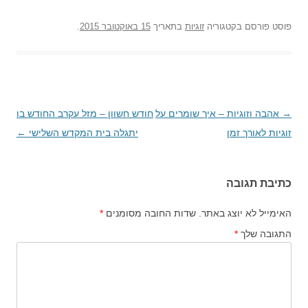
פוסט
פורסם בקטגוריה
זוגיות
בתאריך
15 באוקטובר 2015
.
→
ניווט
אהבה וזוגיות – איך שומרים על
חודש חשוון – מזל עקרב החודש בו
בפוסטים
זוגיות לאורך זמן
יתגלה בית המקדש השלישי
←
כתיבת תגובה
האימייל לא יוצג באתר.
שדות החובה מסומנים
*
התגובה שלך
*