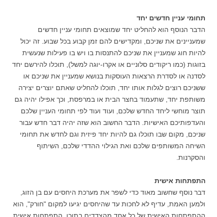
תחומי עניין חדשים יחד
הדבר הנוסף הוא להחליט יחד שמוצאים תחומי עניין חדשים
שמעניינים את שניכם, ומקדישים להם זמן קבוע בכל שבוע. זה יכול
להיות חוג שמעניין את שניכם להתנסות בו ויש בו פעילות שנעשית
בזוגות (כמו ריקודים סלוניים או אקרו-יוגה למשל), תוכלו להירשם יחד
לסדנה או לסדרת הרצאות העוסקות בנושא שמעניין את שניכם או
ששניכם רוצים לגלות אותו יחד, תוכלו להחליט שאתם יוצרים יצירה
משותפת יחד, שתעמוד בחצר הבית או במרפסת, וכך אפילו יהיה גם
תוצר מוחשי ליחד החדש שלכם, ועוד ועוד לפי תחומי העניין שלכם
והעדפותיכם האישיות. הדבר החשוב הוא שזה יהיה דבר חדש עבור
שניכם, מקום שבו תוכלו גם להיות יחד פיזית וגם לחדש את תחומי
השיחה המשותפים שלכם ואת הגילוי ההדדי שלכם, השיתוף
והסקרנות.
התפתחות אישית
דבר נוסף שחשוב מאוד כדי לשפר את מערכת היחסים עם בן הזוג,
ולמען האמת, עדיף לא לחכות עד שהיחסים יגיעו למקום "חורק", הוא
ההתפתחות האישית של כל אחד מהצדדים בתוכו. התפתחות אישית