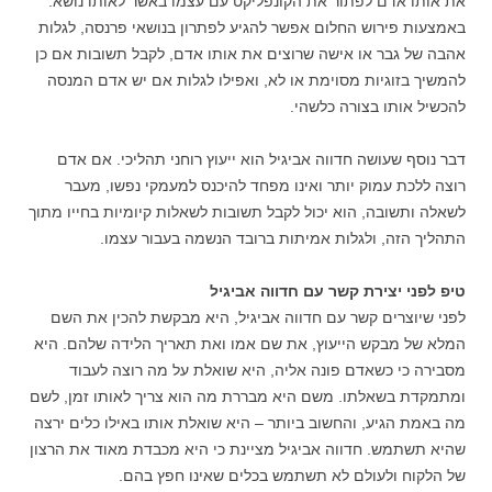
את אותו אדם לפתור את הקונפליקט עם עצמו באשר לאותו נושא.
באמצעות פירוש החלום אפשר להגיע לפתרון בנושאי פרנסה, לגלות
אהבה של גבר או אישה שרוצים את אותו אדם, לקבל תשובות אם כן
להמשיך בזוגיות מסוימת או לא, ואפילו לגלות אם יש אדם המנסה
להכשיל אותו בצורה כלשהי.
דבר נוסף שעושה חדווה אביגיל הוא ייעוץ רוחני תהליכי. אם אדם
רוצה ללכת עמוק יותר ואינו מפחד להיכנס למעמקי נפשו, מעבר
לשאלה ותשובה, הוא יכול לקבל תשובות לשאלות קיומיות בחייו מתוך
התהליך הזה, ולגלות אמיתות ברובד הנשמה בעבור עצמו.
טיפ לפני יצירת קשר עם חדווה אביגיל
לפני שיוצרים קשר עם חדווה אביגיל, היא מבקשת להכין את השם
המלא של מבקש הייעוץ, את שם אמו ואת תאריך הלידה שלהם. היא
מסבירה כי כשאדם פונה אליה, היא שואלת על מה רוצה לעבוד
ומתמקדת בשאלתו. משם היא מבררת מה הוא צריך לאותו זמן, לשם
מה באמת הגיע, והחשוב ביותר – היא שואלת אותו באילו כלים ירצה
שהיא תשתמש. חדווה אביגיל מציינת כי היא מכבדת מאוד את הרצון
של הלקוח ולעולם לא תשתמש בכלים שאינו חפץ בהם.