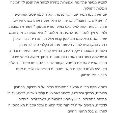
להציע מספר פתרונות ואפשרות בחירה לבחור את הנכון לך תמיכה
וזמינות לתהליך.
עם זאת, כמו תמיד עם ייעוד נשמתי, לאחר כמה שנים אותו כישרון
"התפרץ שוב החוצה" לדבריה, ואז היא תפסה אותו בשתי הידיים
והחלה לפתח אותו לאט לאט באופן מודע ומאוזן. "חיפשתי תשובות,
ולמדתי איך להגיד, מה להגיד, מתי להגיד", היא מספרת. מזה חמש
עשרה שנים היא לומדת באופן קבוע אצל מורתה ריתה בר, ולאורך
דרכה המקצועית למדה תקשור, פתיחה בקלפי טארוט, פתרון
חלומות, מאסטר רייקי, הילינג, הנחיית קבוצות, יחסי אימהות ובנות,
והשתלמה בעוד בסדנאות רבות נוספות. מתוך מסעה האישי יצרה
חדווה אביגיל גם את ה"מסע הקסום לחיבור לטוב שבחיים" – תהליך
שבו היא מלמדת לקחת משהו שהחיים נותנים לנו ולראות אותו
מקרוב ולא מרחוק.
כיום עוסקת חדווה אביגיל בתחומים רבים של מיסטיקה, בפתרון
חלומות, ברייקי ובהילינג, בייעוץ באמצעות קלפי טארוט, בייעוץ על פי
פתיחה בתהילים ובייעוץ רוחני למבוגרים, למתבגרים ולילדים.
לדבריה, מגיעים אליה לקוחות מכל הסוגים ומכל שכבות האוכלוסייה
להתייעץ בכל תחומי החיים.