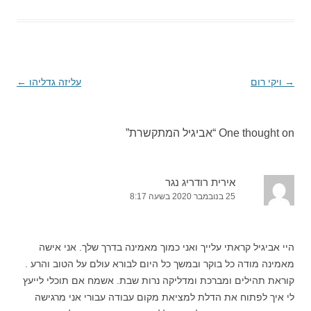
→
ניווט
ויקי רום
עליזה גדליהו
←
בפוסטים
One thought on “
אביגיל המתקשרת
”
אירית רודריג נגר
25 בנובמבר 2020 בשעה 8:17
היי אביגיל קראתי עלייך ואני כמוך מאמינה בדרך שלך. אני אישה
מאמינה מודה כל בוקר ובמשך כל היום לבורא עולם על הטוב והרע .
קוראת תהילים ומברכת ומדליקה נרות שבת. אשמח אם תוכלי לייעץ
לי איך לפתוח את הדלת למציאת מקום עבודה עבורי אני מרגישה