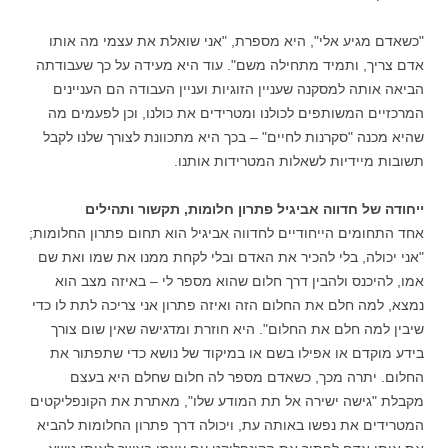
"כשאדם מגיע אלי", היא מספרת, "אני שואלת את עצמי מה אותו
אדם צריך, ותמיד מתחילה משם". עוד היא מעידה על כך שעבודתה
הביאה אותה למסקנה שעניין הזוגיות ועניין העבודה הם העניינים
המרכזיים המשותפים לכולנו ומטרידים את כולנו, וכן לפעמים מה
שהיא מכנה "סקרנות לחיים" – בכך היא מתכוונת לצורך שלנו לקבל
תשובות מיידיות לשאלות המטרידות אותנו.
ייחודה של חדווה אביגיל פתרון חלומות, תקשור ותהילים
אחד התחומים הייחודיים לחדווה אביגיל הוא תחום פתרון החלומות;
"אני יכולה, בלי להכיר את האדם ובלי לקחת ממנו את שמו ואת שם
אמו, להיכנס ולהבין דרך חלום שהוא מספר לי – באיזה מצב הוא
נמצא, למה חלם את החלום הזה ואיזה פתרון אני צריכה לתת לו כדי
שיבין למה חלם את החלום". היא חוזרת ומדגישה שאין שום צורך
בידע מוקדם או אפילו בשם או במיקוד של נושא כדי שתפתור את
החלום. יתרה מכך, כשאדם מספר לה חלום שחלם היא בעצם
מקבלת "גישה ישירה אל תת המודע שלו", מאתרת את הקונפליקטים
המטרידים את נפשו באותה עת, ויכולה דרך פתרון החלומות להביא