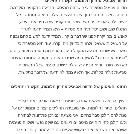
חדווה אביגיל פתרון חלומות, תקשור ותהילים
חדווה אביגיל מספרת כי כישרונה המיסטי התגלה בתקופה מוקדמת
בחייה, כאשר היתה בסוף שנות העשרה שלה; היא התחתנה בגיל
צעיר וילדה את ילדיה בגיל צעיר, ובתקופה שבה חיה עם בעלה,
התגלו שוב ושוב יכולותיה המיסטיות – היא תמיד ידעה להגיד
לאנשים מה יקרה לפני שהדברים קרו, תמיד ידעה להשיב להם נכונה
על השאלות ששאלו ולחזות בדיוק מה יקרה. עוד היא מספרת כי
מאחר שכישרונה זה לא התקבל היטב בסביבתה באותה תקופה, היא
"הניחה אותו בצד" למשך כמה שנים. באותה תקופה התחום המיסטי
לא היה מוכר, והיא הבינה שיש לה כישרון פנימי ושכל התשובות
מגיעות אליה בקלות, אך היא עצמה לא ידעה שמדובר בתקשור.
תחומי העיסוק של חדווה אביגיל פתרון חלומות, תקשור ותהילים
ייעוץ והכוונה בנושאים אהבה, זוגיות ובריאות. אני קוראת בקלפי
תהלים ופתרון חלומות. אני מעבירה תהליכים קצרים וממוקדים על
מנת לחסוך לכן סבל בחיים. אני מציגה עבורכן פתרונות לבחירה
ולעזור לכן לחיות חיים מיטביים רגועים עם שקט נפשי ושלווה פנימית
אשמח אם תשתפי אותי בקושי שקיים בחייך. להתבונן יחד במצב