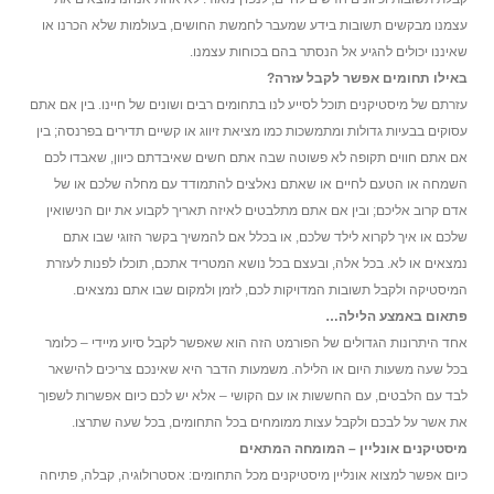
עצמנו מבקשים תשובות בידע שמעבר לחמשת החושים, בעולמות שלא הכרנו או
שאיננו יכולים להגיע אל הנסתר בהם בכוחות עצמנו.
באילו תחומים אפשר לקבל עזרה?
עזרתם של מיסטיקנים תוכל לסייע לנו בתחומים רבים ושונים של חיינו. בין אם אתם
עסוקים בבעיות גדולות ומתמשכות כמו מציאת זיווג או קשיים תדירים בפרנסה; בין
אם אתם חווים תקופה לא פשוטה שבה אתם חשים שאיבדתם כיוון, שאבדו לכם
השמחה או הטעם לחיים או שאתם נאלצים להתמודד עם מחלה שלכם או של
אדם קרוב אליכם; ובין אם אתם מתלבטים לאיזה תאריך לקבוע את יום הנישואין
שלכם או איך לקרוא לילד שלכם, או בכלל אם להמשיך בקשר הזוגי שבו אתם
נמצאים או לא. בכל אלה, ובעצם בכל נושא המטריד אתכם, תוכלו לפנות לעזרת
המיסטיקה ולקבל תשובות המדויקות לכם, לזמן ולמקום שבו אתם נמצאים.
פתאום באמצע הלילה…
אחד היתרונות הגדולים של הפורמט הזה הוא שאפשר לקבל סיוע מיידי – כלומר
בכל שעה משעות היום או הלילה. משמעות הדבר היא שאינכם צריכים להישאר
לבד עם הלבטים, עם החששות או עם הקושי – אלא יש לכם כיום אפשרות לשפוך
את אשר על לבכם ולקבל עצות ממומחים בכל התחומים, בכל שעה שתרצו.
מיסטיקנים אונליין – המומחה המתאים
כיום אפשר למצוא אונליין מיסטיקנים מכל התחומים: אסטרולוגיה, קבלה, פתיחה