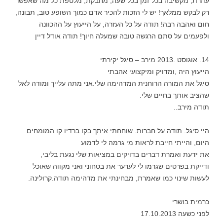
עוזרת, מקשיבה בכל זמן בכל שעה, מחבקת, מלטפת כל מה שאפשר
רק לבקש ממלאך! יש לי הזכות להכיר אדם כמוך השופע טוב, תבונה,
חום ואהבה רבה! תודה על כל העזרה, על הייעוץ על ההכוונה
ולפעמים על סתם הרגשה טובה שמעלה חיוך! תודה אודל דיין
14. אוגוסט .2013 מירב – סיגל יקירתי
הייעוץ היה ,ומדויק ומיקצועי אהבתי
סיגל את המורה הרוחנית המדהימה שלי.אני מתה עלייך ומודה לאל
שהציב אותך בחיים שלי.
תודה מירב..
היי סיגל. תודה על חברות. שוחחתי איתך בקו ברדיו קו המומחים
היום, והייתי חייבת לראות מי גרמה לי לדמוע
את ידעת ואמרת דברים בדויקים במציאות שלי נגעת בליבי,
ודייקת בפרטים שגרמו לי לערער את בטחוני ואני מקווה שאוכל
לעשות שינוי כמו שאמרת, מבחינתי את מדהימה תודה.קרולינה.
כרמית בושרי
לפני כשעה 17.10.2013