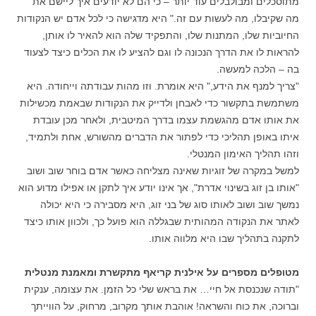
מתוסכלים ומבולבלים עוד יותר – כי הם לא יודעים איך ליישם את
מה שקיבלו, מה לעשות עם זה." היא מדגישה כי לכל אדם יש הנקודות
החיוביות שלו, המתנות שלו, והתפקיד שלה הוא להאיר לו אותן,
להראות לו את הדרך הנכונה לו וגם להציע לו את הכלים כיצד לצעוד
בה – הלכה למעשה.
"צריך למנף את הידע," היא אומרת. וזו מהות עבודתה וייחודה. היא
משתמשת בתקשור כדי לאבחן ולדייק את הנקודות שבאמת מכשילות
את אותו אדם מהגשמת עצמו בדרך המיטבית, ולאחר מכן עובדת
איתו באופן תהליכי כדי לפתור את הדברים מהשורש, אחת ולתמיד,
וזהו תהליך האימון המנטלי.
למשל במקרה של זוגיות שאינה מצליחה כאשר אדם בוחר שוב ושוב
"אותו בן זוג בשינוי אדרת", אך אינו יודע איך לתקן או אפילו מדוע הוא
נמשך שוב ושוב לאותו סוג של בני זוג, היא מסבירה כי היא יכולה
לאתר את הנקודה המהותית שבגללה הוא פועל כך, ולכוון אותו כיצד
לתקנה בתהליך שבו היא מלווה אותו.
מטופלים מספרים על אילנית קריאף מתקשרת ומאמנת מנטלית
"תודה שנכנסת אל חיי… את בראש שלי כל הזמן. את עצומה, ענקית
וברוכה, את כוח והשראה! אוהבת אותך מקרוב, מרחוק, על הווייתך