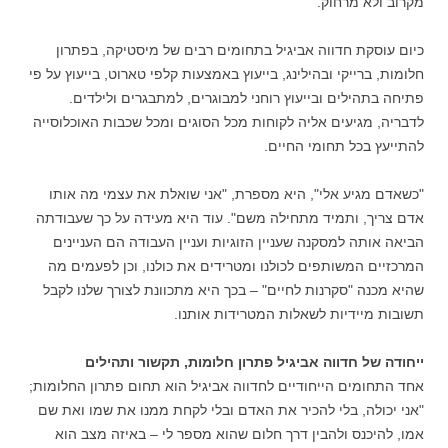
מקרוב ולא מרחוק.
כיום עוסקת חדווה אביגיל בתחומים רבים של מיסטיקה, בפתרון
חלומות, ברייקי ובהילינג, בייעוץ באמצעות קלפי טארוט, בייעוץ על פי
פתיחה בתהילים ובייעוץ רוחני למבוגרים, למתבגרים ולילדים.
לדבריה, מגיעים אליה לקוחות מכל הסוגים ומכל שכבות האוכלוסייה
להתייעץ בכל תחומי החיים.
"כשאדם מגיע אלי", היא מספרת, "אני שואלת את עצמי מה אותו
אדם צריך, ותמיד מתחילה משם". עוד היא מעידה על כך שעבודתה
הביאה אותה למסקנה שעניין הזוגיות ועניין העבודה הם העניינים
המרכזיים המשותפים לכולנו ומטרידים את כולנו, וכן לפעמים מה
שהיא מכנה "סקרנות לחיים" – בכך היא מתכוונת לצורך שלנו לקבל
תשובות מיידיות לשאלות המטרידות אותנו.
ייחודה של חדווה אביגיל פתרון חלומות, תקשור ותהילים
אחד התחומים הייחודיים לחדווה אביגיל הוא תחום פתרון החלומות;
"אני יכולה, בלי להכיר את האדם ובלי לקחת ממנו את שמו ואת שם
אמו, להיכנס ולהבין דרך חלום שהוא מספר לי – באיזה מצב הוא