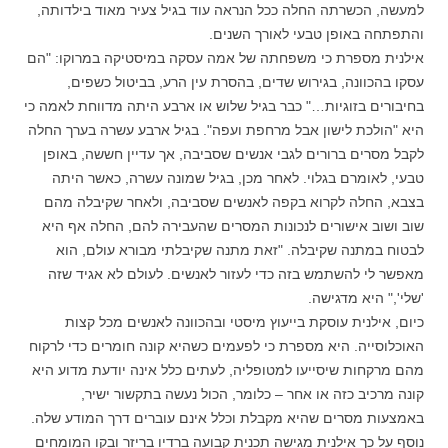
למעשה, הכשרתה החלה ככל הנראה עוד בגיל צעיר מאוד בילדותה,
והתפתחה באופן טבעי לאורך השנים.
אילנית מספרת כי משפחתה של אמה עסקה במיסטיקה במרוקו: "הם
עסקו בהכוונה, בגירוש שדים, בהסרת עין הרע, בביטול כשפים,
בחיבורים בזוגיות…" כבר בגיל שלוש או ארבע היתה מדווחת לאמה כי
היא "הולכת לישון אבל מרחפת ועפה". בגיל ארבע עשרה בערך החלה
לקבל מסרים ברורים לגבי אנשים שסביבה, אך עדיין חששה, באופן
טבעי, לאומרם בגלוי. לאחר מכן, בגיל שמונה עשרה, כאשר היתה
בצבא, החלה לקרוא בקפה לאנשים שסביבה, ולאחר שקיבלה מהם
שוב ושוב אישורים לנכונות המסרים שהעבירה להם, החלה אף היא
לבטוח במתנה שקיבלה. "זאת מתנה שקיבלתי מבורא עולם, הוא
מאפשר לי להשתמש בזה כדי לעזור לאנשים. לעולם לא אגיד שזה
'שלי'," היא מדגישה.
כיום, אילנית עוסקת בייעוץ מיסטי ובהכוונה לאנשים מכל קצות
האוכלוסייה. היא מספרת כי לפעמים כשהיא קונה חומרים כדי לרקוח
מהם מרקחות שיסייעו למטופליה, לעתים כלל אינה יודעת מדוע היא
קונה מרכיב כזה או אחר – כלומר, הכול נעשה בתקשור ישיר,
באמצעות מסרים שהיא מקבלת וכלל אינם עוברים דרך המודע שלה.
נוסף על כך אילנית מגישה תכנית קבועה ברדיו בריזר ובקו המומחים