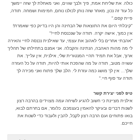
כולה. את שליחת אמת, פיך ולבך שווים, ואני מאחלת לך שזה יימשך
כל עוד זה נכון, מאחר שזה נותן לכולנו נוחם, חמימות ושמחה. תודה,
פיית קסם."
"קיבלתי היום את התוצאות של הבחינה והן היו בדיוק כפי שאמרת!
אין כמוך, אישה יקרה. תודה על שנכנסת לחיי!"
"אהבתי אחרים בלי לאהוב את עצמי, עד שאילנית נכנסה לחיי והאירה
לי מה מהות האהבה, הנתינה והקבלה. אני אמנם בתחילתו של תהליך
ארוך, אבל את תמיד תהיי המנטורית שלי, אילנית, אין עלייך. את
עשויה מטוב, תודה על מה שהפכת אותי להיות, תודה על כל העזרה
שלך… אין לך מושג כמה עזרת לי. הלב שלך פתוח ואני מכירה לך
תודה עד סוף חיי."
טיפ לפני יצירת קשר
אילנית מציינת כי חשוב להגיע לשיחה עמה מצוידים בהרבה רצון
לשנות דברים ובעיקר להאמין בעצמכם. כלומר, אם בחרתם לבוא,
בואו פתוחים ועם הרבה רצון לקבל, להבין ולעבוד כדי לשנות את
חייכם.