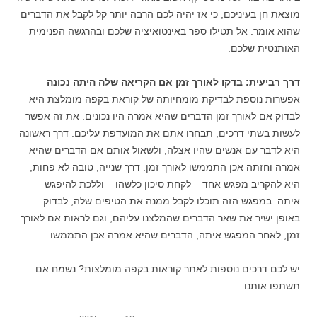
מוצאת חן בעיניכם, כי אז יהיה לכם הרבה יותר קל לקבל את הדברים
שהוא אומר. אל תטילו ספר באינטואיציה שלכם ובהרגשה הפנימית
האותנטית שלכם.
דרך רביעית: בדקו לאורך זמן אם הקריאה שלה היתה נכונה
אפשרות נוספת לבדיקת מומחיותה של קוראת בקפה מומלצת היא
לבדוק אם לאורך זמן הדברים שהיא אמרה היו נכונים. את זה אפשר
לעשות בשתי דרכים, תבחרו אתם את המועדפת עליכם: דרך ראשונה
היא לדבר עם אנשים שהיו אצלה, ולשאול אותם אם הדברים שהיא
אמרה וחזתה אכן התממשו לאורך זמן. דרך שנייה, טובה לא פחות,
היא להקריב מפגש אחד – לקחת סיכון כלשהו – וללכת להיפגש
איתה. במפגש הזה תוכלו לקבל ממנה את הטיפים שלה, לבדוק
באופן ישיר את שאר הדברים שהמלצנו עליהם, וגם לראות אם לאורך
זמן, לאחר המפגש איתה, הדברים שהיא אמרה אכן התממשו.
יש לכם דרכים נוספות לאתר קוראות בקפה מומלצות? נשמח אם
תשתפו אותנו.