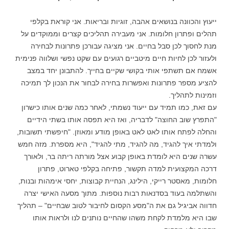
ייעוץ והכוונה בנושאים אהבה, זוגיות ובריאות. אני קוראת בקלפי
תהלים ופתרון חלומות. אני מעבירה תהליכים קצרים וממוקדים על
מנת לחסוך לכן סבל בחיים. אני מציגה עבורכן פתרונות לבחירה
ולעזור לכן לחיות חיים מיטביים רגועים עם שקט נפשי ושלווה פנימית
אשמח אם תשתפי אותי בקושי שקיים בחייך. להתבונן יחד במצב
להציע מספר פתרונות ואפשרות בחירה לבחור את הנכון לך תמיכה
וזמינות לתהליך.
עם זאת, כמו תמיד עם ייעוד נשמתי, לאחר כמה שנים אותו כישרון
"התפרץ שוב החוצה" לדבריה, ואז היא תפסה אותו בשתי הידיים
והחלה לפתח אותו לאט לאט באופן מודע ומאוזן. "חיפשתי תשובות,
ולמדתי איך להגיד, מה להגיד, מתי להגיד", היא מספרת. מזה חמש
עשרה שנים היא לומדת באופן קבוע אצל מורתה ריתה בר, ולאורך
דרכה המקצועית למדה תקשור, פתיחה בקלפי טארוט, פתרון
חלומות, מאסטר רייקי, הילינג, הנחיית קבוצות, יחסי אימהות ובנות,
והשתלמה בעוד בסדנאות רבות נוספות. מתוך מסעה האישי יצרה
חדווה אביגיל גם את ה"מסע הקסום לחיבור לטוב שבחיים" – תהליך
שבו היא מלמדת לקחת משהו שהחיים נותנים לנו ולראות אותו