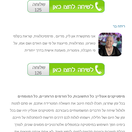
125
ריתה בר
אני מתקשרת און ליין, מדיום , פרפסיכולוגית, קוראת בקלפי
טארוט, נומרולוגית, מייעצת על פי שם האדם ושם אמו, על
פי הקבלה, גימטריה, מאמנת אישית בדרך ייחודית.
126
מיסטיקנים אונליין: כל התשובות, כל הזרמים הרוחניים, כל המומחים
בכל זמן שתרצו, תוכלו לנסח היטב את השאלה המטרידה אתכם, או סתם לפנות
ולגלגל שיחה על הדברים המשמעותיים בעבורכם. מיסטיקנים אונליין יהיו שם בכל
זמן של היום ושל הלילה, וישמחו לגלות לכם דרכים חדשות להסתכלות על חייכם.
בימינו הפך השימוש במיסטיקה ובמטפלים אלטרנטיביים מסוגים שונים, לצורך
קבלת תשובות וכיוונים חדשים לחיים, לנפוץ מאוד. לא אחת אנחנו מוצאים את