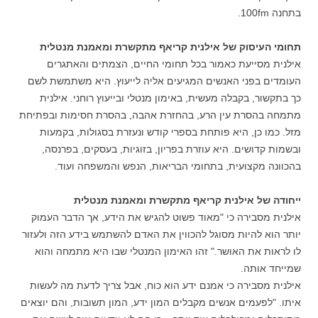
בתחנה 100fm.
תחומי העיסוק של אילנית קריאף מתקשרת ומאמנת מנטלית
אילנית מסייעת כאמור בכל תחומי החיים, הצמתים והאתגרים
העומדים בפני האנשים המגיעים אליה לייעוץ. היא משתמשת לשם
כך בתקשור, בקבלה מעשית, באימון מנטלי ובייעוץ רוחני. אילנית
מתמחה בהסרת עין הרע, בהחזרת אהבה, בהסרת חסימות ובפתיחת
מזל. כמו כן, היא פותחת בספרי קודש ונעזרת בסגולות, בקמעות
ובשמות קדושים. היא עוזרת בפריון, בזוגיות, בעסקים, בפרנסה,
בהכוונה מקצועית, בתחומי הבריאות, הנפש והמשפחה ועוד.
ייחודה של אילנית קריאף מתקשרת ומאמנת מנטלית
אילנית מסבירה כי "מאוד פשוט להגיש את הידע, אך הדבר העמוק
יותר הוא להיות מסוגל להכווין את האדם להשתמש בידע הזה ולעזור
לו לראות את האושר." זהו האימון המנטלי שבו היא מתמחה והוא
שמייחד אותה.
אילנית מסבירה כי אמנם ידע הוא כוח, אבל צריך לדעת מה לעשות
איתו. "לפעמים אנשים מקבלים המון ידע, המון תשובות, והם יוצאים