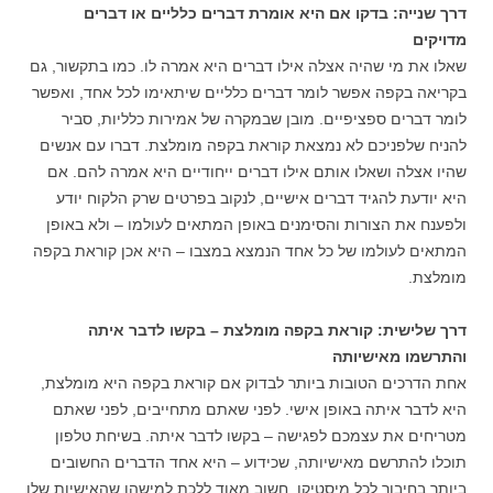
דרך שנייה: בדקו אם היא אומרת דברים כלליים או דברים
מדויקים
שאלו את מי שהיה אצלה אילו דברים היא אמרה לו. כמו בתקשור, גם
בקריאה בקפה אפשר לומר דברים כלליים שיתאימו לכל אחד, ואפשר
לומר דברים ספציפיים. מובן שבמקרה של אמירות כלליות, סביר
להניח שלפניכם לא נמצאת קוראת בקפה מומלצת. דברו עם אנשים
שהיו אצלה ושאלו אותם אילו דברים ייחודיים היא אמרה להם. אם
היא יודעת להגיד דברים אישיים, לנקוב בפרטים שרק הלקוח יודע
ולפענח את הצורות והסימנים באופן המתאים לעולמו – ולא באופן
המתאים לעולמו של כל אחד הנמצא במצבו – היא אכן קוראת בקפה
מומלצת.
דרך שלישית: קוראת בקפה מומלצת – בקשו לדבר איתה
והתרשמו מאישיותה
אחת הדרכים הטובות ביותר לבדוק אם קוראת בקפה היא מומלצת,
היא לדבר איתה באופן אישי. לפני שאתם מתחייבים, לפני שאתם
מטריחים את עצמכם לפגישה – בקשו לדבר איתה. בשיחת טלפון
תוכלו להתרשם מאישיותה, שכידוע – היא אחד הדברים החשובים
ביותר בחיבור לכל מיסטיקן. חשוב מאוד ללכת למישהו שהאישיות שלו