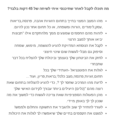
מה תוכלו לקבל לאחר שתיכנסי איתי לשיחה של 45 דקות בלבד?
מהו המצב המצוי בחייך בתחום הזוגיות אהבה, פרנסה,בריאות
,עסק,לימודים ,הורות ומשפחה, או כל תחום אחר נכון להיום.
לזהות מהם החסמים שמונעים ממך מלהתקדם אילו "תבונות
יביאו אותך למצב הרצוי
לקבל את הנוסחא המדויקת להגיע להגשמה, מימוש, שמחה
וסיפוק גם מבלי לעשות שום שינוי חיצוני
לחזק את הביטחון שלך בעצמך וביכולת שלך להצליח בכל דבר
שתבחרי
לגלות את הפוטנציאל -העתידי שלך בכל
תחום,זוגיות,פרנסה,מצב כלכלי,בראות,פריון, ועוד…
לדעת מהו המרכיב שחסר לך ?, כדי להגיע להצלחה בתחום שאת
רוצה מהם "(כלים) היעילים ביותר עבורך לקידום האישי שלך
מהן הפעולות הספציפיות שאת צריכה לעשות כדי למשוך את מה
שנכון לך לך באופן מיידי.
לעורר להחזיר לך שוב ולהגביר את התשוקה והחלום ולממש!
למגנט את הקסמים בחיים שלך שיאפשרו לך לגלות את היכולות