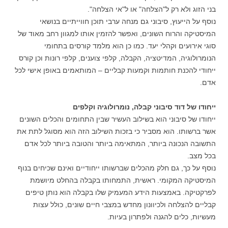
בני הזוג ולא רק ל"הצלחה" או ל"אי הצלחה".
נוסף על הייעוץ, סיבוני גם מנחה ערבי תוכן חווייתיים בנושאי
המיסטיקה והרוח השונים, ואפשר להזמין אותו למגוון רחב מאוד של
סוגי אירועים וקהלי יעד. כמו כן הוא מלמד קורסים בתחומי
הנומרולוגיה, המדיטציה, הקבלה, קלפי צוענים, קלפי רונות וכן קורס
ייחודי להכנת חותמות וקמעות קבליים – המותאמים באופן אישי לכל
אדם.
ייחודו של דוד סיבוני קבלה, נומרולוגיה וקלפים
ייחודו של סיבוני הוא בשילוב העשיר שבין התחומים והכלים השונים
אשר ברשותו. הוא מסביר כי בזכות השילוב הזה הוא מסוגל לתת את
התשובה הנכונה ביותר, המתאימה ביותר והטובה ביותר לכל אדם
בכל מצב.
נוסף על כך, גם חלק מהכלים שברשותו ייחודיים ואינם שכיחים בנוף
המיסטיקה המקומי. ראשית, התמחותו בקבלה בהחלט מיושמת
לפרקטיקה. באמצעות הידע המעמיק שלו בקבלה הוא נותן טיפים
קבליים להצלחה ולכיוונון מחדש במצבי חיים שונים, כולל עצות
מעשיות, כלים להגנה ולפתרון בעיות.