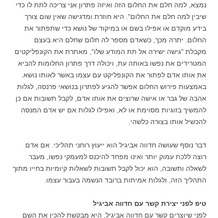
נמצא, למה חלם את החלום הזה ואיזה פתרון אני צריכה לתת לו כדי
שיבין למה חלם את החלום". היא חוזרת ומדגישה שאין שום צורך
בידע מוקדם או אפילו בשם או במיקוד של נושא כדי שתפתור את
החלום. יתרה מכך, כשאדם מספר לה חלום שחלם היא בעצם
מקבלת "גישה ישירה אל תת המודע שלו", מאתרת את הקונפליקטים
המטרידים את נפשו באותה עת, ויכולה דרך פתרון החלומות להביא
את אותו אדם לפתור את הקונפליקט עם עצמו באשר לאותו נושא.
באמצעות פירוש החלום אפשר להגיע לפתרון בנושאי פרנסה, לגלות
אהבה של גבר או אישה שרוצים את אותו אדם, לקבל תשובות אם כן
להמשיך בזוגיות מסוימת או לא, ואפילו לגלות אם יש אדם המנסה
להכשיל אותו בצורה כלשהי.
דבר נוסף שעושה חדווה אביגיל הוא ייעוץ רוחני תהליכי. אם אדם
רוצה ללכת עמוק יותר ואינו מפחד להיכנס למעמקי נפשו, מעבר
לשאלה ותשובה, הוא יכול לקבל תשובות לשאלות קיומיות בחייו מתוך
התהליך הזה, ולגלות אמיתות ברובד הנשמה בעבור עצמו.
טיפ לפני יצירת קשר עם חדווה אביגיל
לפני שיוצרים קשר עם חדווה אביגיל, היא מבקשת להכין את השם