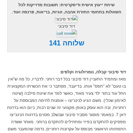
שיחת ייעוץ אישית ודיסקרטית: תשובות מדוייקות לכל
השאלות בתחומי החזרת אהבה, זוגיות, בריאות, פרנסה ועוד.
דוד סיבוני
שלוחה 141
דוד סיבוני קבלה, נומרולוגיה וקלפים
מאז ומתמיד התעניין דוד סיבוני בכל דבר רוחני. לדבריו, כל מה ש"אין
בו טעם" לא "תפס" אותו. בדיעבד, מסתבר כי את הכשרתו המקצועית
החל עוד בתור ילד צעיר מאוד, כאשר למד את שיטת סילבה (שיטה
לאימון שכלי). משם הגיע לנינג'יצו – אומנות לחימה המבוססת על
רוחניות, ובה הוא עוסק באופן מקצועי זה שנים רבות, כיום הוא בדרגת
דאן 7. במאמר מוסגר מסביר סיבוני שבשלב מסוים בדרגות הנינג'יצו
מפסיקים להתקדם בפיזי ומתחילים להתקדם ברוחני. מאחר ששדה
התמחותו הראשוני מבוסס על עקרונות רוחניים, נדמה שהמעבר משם