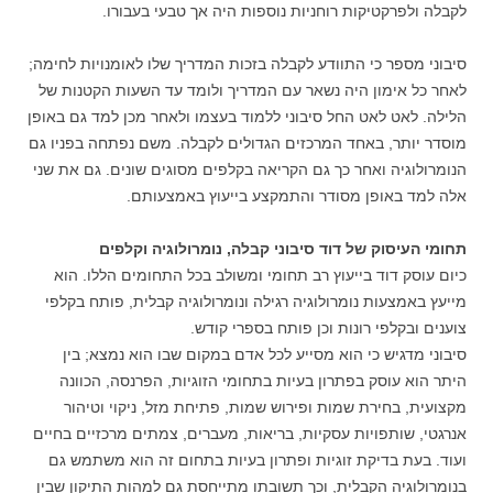
לקבלה ולפרקטיקות רוחניות נוספות היה אך טבעי בעבורו.
סיבוני מספר כי התוודע לקבלה בזכות המדריך שלו לאומנויות לחימה;
לאחר כל אימון היה נשאר עם המדריך ולומד עד השעות הקטנות של
הלילה. לאט לאט החל סיבוני ללמוד בעצמו ולאחר מכן למד גם באופן
מוסדר יותר, באחד המרכזים הגדולים לקבלה. משם נפתחה בפניו גם
הנומרולוגיה ואחר כך גם הקריאה בקלפים מסוגים שונים. גם את שני
אלה למד באופן מסודר והתמקצע בייעוץ באמצעותם.
תחומי העיסוק של דוד סיבוני קבלה, נומרולוגיה וקלפים
כיום עוסק דוד בייעוץ רב תחומי ומשולב בכל התחומים הללו. הוא
מייעץ באמצעות נומרולוגיה רגילה ונומרולוגיה קבלית, פותח בקלפי
צוענים ובקלפי רונות וכן פותח בספרי קודש.
סיבוני מדגיש כי הוא מסייע לכל אדם במקום שבו הוא נמצא; בין
היתר הוא עוסק בפתרון בעיות בתחומי הזוגיות, הפרנסה, הכוונה
מקצועית, בחירת שמות ופירוש שמות, פתיחת מזל, ניקוי וטיהור
אנרגטי, שותפויות עסקיות, בריאות, מעברים, צמתים מרכזיים בחיים
ועוד. בעת בדיקת זוגיות ופתרון בעיות בתחום זה הוא משתמש גם
בנומרולוגיה הקבלית, וכך תשובתו מתייחסת גם למהות התיקון שבין