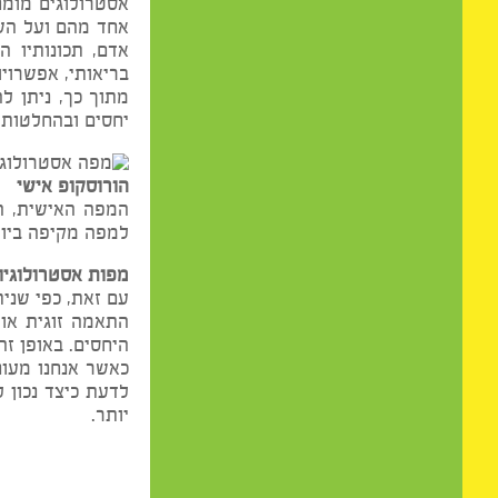
איך אפשר לקרוא את זה
אסטרולוגים מומחים יו
אחד מהם ועל השילוב בי
אדם, תכונותיו המולדו
בריאותי, אפשרויות כלכל
מתוך כך, ניתן להבין כ
יחסים ובהחלטות חשובו
הורוסקופ אישי
המפה האישית, הידועה 
למפה מקיפה ביותר – כז
מפות אסטרולוגיות נוספ
עם זאת, כפי שניתן להב
התאמה זוגית או עסקית
היחסים. באופן זה, אפש
כאשר אנחנו מעוניינים 
לדעת כיצד נכון לנו לפ
יותר.