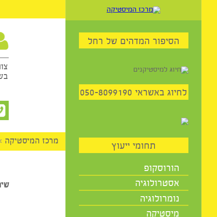
59
הסיפור המדהים של רחל
שיח
צוות היו
בשבילכם 
השיר
יוג באשראי 050-8099190
מרכז המיסטיקה
>
אסטרו
תחומי ייעוץ
הורוסקופ
אסטרולוגיה
שיחת ייעו
נומרולוגיה