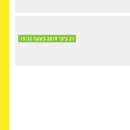
ה כזאת, פעם ראשונה בחיים, וזה מדהים. רואים שם
להעיד שהפרשנות של כל המפגשים בין הבתים והכוכבים
פיין תקופות בחיים שמתאימות לכל מיני דברים, היא
 אם קרו בהן דברים מסוימים, והם אכן קרו. לדעתי
21 ביוני 2019 בשעה 15:32