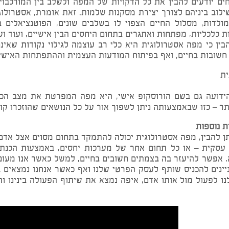
?
דעים להבין את כל הדקויות של המפה ולשלב בין המורכבויות
ניהם לצורך יצירת מסקנות שלמות. זאת אומרת, אסטרולוג יו
ת, מסלול החיים הצפוי לו בשלבים שונים, הפוטנציאלים בתח
יות, מפתחות ואתגרים בתחום היחסים הבין אישיים, ועוד ועוד.
י מפה אסטרולוגית היא כלי רב עוצמה לגילוי נקודות שאיננו מ
ת בחיים, ואף בפיתוח המודעות העצמית וההתפתחות האישית.
גם בשם הורוסקופ אישי, היא מפה המפרטת את מצב הכוכבים
ו שבאמצעותה ניתן לשפוך אור על כל הנושאים שהוזכרו קודם, 
ות
ין, מפה אסטרולוגית יכולה להתמקד בתחום מסוים אצל אדם מסוי
 – או כל תחום אחר של מערכות יחסים, באמצעות הכנת מפ
ר להיעזר בה בצמתים חשובים בחיים, למשל כאשר אנו מעונייני
להכניס שותף לעסק הפרטי שלנו ואף כאשר אנחנו נמצאים במש
עול מול אותו אדם, איפה נמצא את שיתוף הפעולה בינינו והיכ