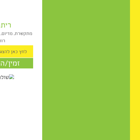
ריתה בר
מתקשרת, מדיום, נומרולוג
רוחנית
זמין/ה לשי