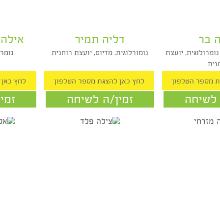
דליה תמיר
אילה הנ
ית, יועצת
נומורלוגית, מדיום, יועצת רוחנית
נומרולו
חה
זמין/ה לשיחה
זמין/