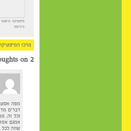
מיסטיקה וכישוף – מה הק
ביניהם?
מרכז המיסטיקה
>
אסט
2 thoughts on “
רוני