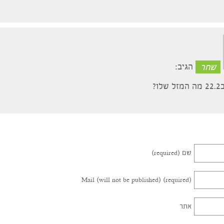
זה דבר חזק… הייתי לא מזמן אצל אסטרולוגית שהכינה לי מפ
מש. אני עדיין לא מבינה בדיוק איך זה עובד אבל אני יכולה 
תה את כל המאפיינים הכי דקים שלי. חוץ מזה, באמת אפשר לא
רים לעתיד אבל ראיתי הוכחות לפי תקופות שהיא שאלה עליהן
חות פעם בחיים לחוות את זה.
הגיב:
שם (required)