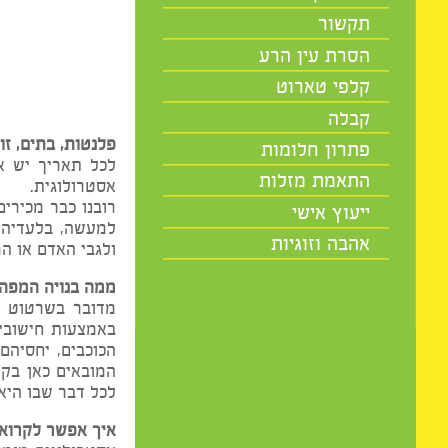
רו
מיסטיקה
אסטרו
תקשור
הסרת עין הרע
קלפי טארוט
(מומלץ ל
קבלה
פלנטות, בתים, זוויות…
פתרון חלומות
לכל תאריך יש את הקסם
התאמת מזלות
אסטרולוגית.
רובנו כבר מכירים את ה
ייעוץ אישי
למעשה, בלעדיה אי אפש
אהבה וזוגיות
ולגבי האדם או המקום ש
ממה בנויה המפה האסטר
מדובר בשרטוט גרפי שכ
באמצעות חישובים רבים 
הכוכבים, יחסיהם וההשפ
המובאים כאן בקיצור נ
לכל דבר שבו היא עוסקת