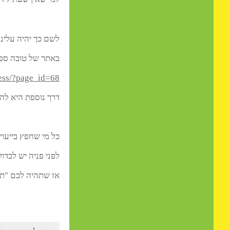
דרך אחרת תהיה לתת
פרט
לברור שעת לידה ניתן להתקשר למשרד הפנים 3450
יש לרשום זאת בדף הפייסב
למי שאין שעת לידה יתנהל
לשם כך יהיה עלינו למצוא
באתר של טובה ספרא ישנה
/wordpress/?page_id=68
דרך נוספת היא להציב מ
כל מי שחפץ בייעוץ מעמיק 
לפני פניה יש לבדוק זמינו