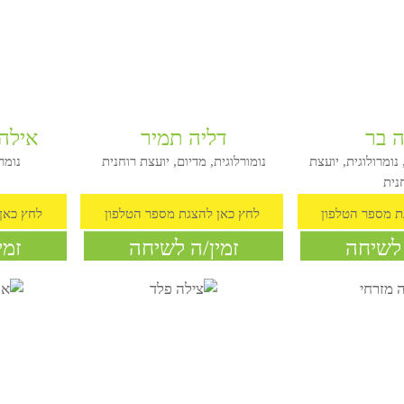
דליה תמיר
אילה הנ
ית, יועצת
נומורלוגית, מדיום, יועצת רוחנית
נומרולו