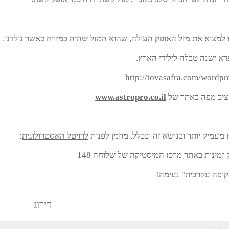
י לידה
כולל עיר לידה באנגלית אם זה לא ישראל, וכמובן שעת לידה
* (ניתן לבקש גם של בני זוג וילדים).
וק של "
מיסטיקנים מומלצים בשבילך
".
 לפי המזל שלו. כלומר, מזל קשת יהיה כמו אופק קשת.
 את מזל האופק העולה, שהוא המזל שהיה במזרח כאשר נולדנו.
 טבלה לילידי הארץ.
http://tovasafra.com
פה באתר של
www.astropro.co.il
יותר ובנושא זה ובכלל, מוזמן לפנות
לרויטל האסטרולוגית
:
ת באתר מרכז המיסטיקה של שלוחה 148