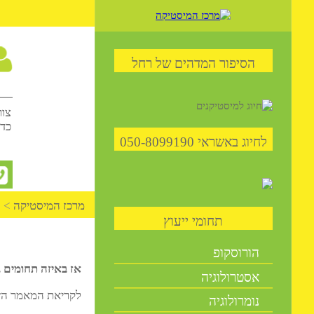
59
הסיפור המדהים של רחל
שיחו
צוות היוע
כדי לתת מ
לחיוג באשראי 050-8099190
הש
מרכז המיסטיקה
>
המומחי
תחומי ייעוץ
הורוסקופ
אז באיזה תחומים בחיים 
אסטרולוגיה
לקריאת המאמר השני בס