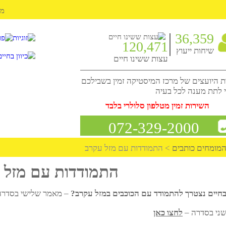
מועדון ה
36,3
120,471
ת ייעוץ
עצות ששינו חיים
צים של מרכז המיסטיקה זמין בשבילכם
ענה לכל בעיה
ירות זמין מטלפון סלולרי בלבד
072-329-2000
ם כותבים
>
התמודדות עם מזל עקרב
התמודדות עם מזל ע
נצטרך להתמודד עם הכוכבים במזל עקרב?
– מאמר שלישי בסדרה
דרה –
לחצו כאן