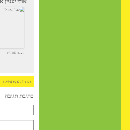
אז שתהיה לכם "תקופה עק
אולי יעניין אותך
קבלה און ליין
מרכז המיסטיקה
>
המומח