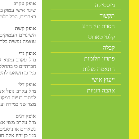
נומרולוגיה
אופק עקרב
מיסטיקה
שינוי אישי עמוק בכל תחו
תקשור
באחרים, הכל תלוי בכם, 
הסרת עין הרע
אופק קשת
השינויים העמוקים הם בדב
קלפי טארוט
עוצמה נפשית בלתי רגילה 
קבלה
אופק גדי
פתרון חלומות
חברתיים כי בהחלט מספיק 
התאמת מזלות
כמו כן תשאפו להשתחרר לח
ייעוץ אישי
אופק דלי
אהבה וזוגיות
מזל עקרב נופל אצלכם בב
לפתור בעיות במקום העבו
מצד שני במידה ועסקתם ב
אופק דגים