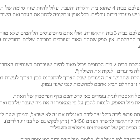
מצפים במערכת יחסים רומנטית.
 למי שמעונינת בכך. עלולים להיות התמודדויות עם ילדים או בגלל ילד
מזל עקרב נמצא אצלכם בבית 4 שהוא בית הילדות והעבר. עלול להיות שזה 
עברי דירות גורליים. בכל אופן זו תקופה לבחון את העבר ואת השורשים,
מזל עקרב נמצא אצלכם בבית 3 בית התקשורת. אולי אתם מהטיפוסים הלוחמים
ם. אין ספק שתהיו מאוד מעורבים בסביבה שלכם בחודשים הקרובי
מזל עקרב נמצא אצלכם בבית 2 בית הכספים ויכול מאוד להיות שעברתם בשנתי
דים "לנקות את השולחן".
שתחושו את הניגודים שבין הצורך להתפרנס לבין הצורך לעשות דברי
לט תביא אתכם למחשבות לגבי שינוי עמוק.
טרולוגית עומדים כאן לרשותכם בדף הפייסבוק של האתר.
 האופק, ולנסות להבין על פי ממאמר זה את מה שעבר עליכם ואת הצ