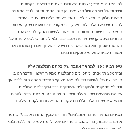
לבן הזוג ה"מוחזר"; שיטות הנעזרות בשמות קדושים ובקמעות;
ושיטות של מאגיה ושל כישופים. הן לגבי הקמעות והן לגבי המאגיה
הדעות חלוקות, וחשוב לציין זאת. יש מקובלים שטוענים שאסור
להשתמש לא באלה ולא באלה, ויש מקובלים שטוענים שרק העיסוק
במאגיה ובכישופים אסור. כדאי מאוד לעשות מחקר לפני שאתם
בוחרים מיסטיקן שיחזיר את אהבתכם, ולא להתבייש לשאול אותו על
השיטות שבהן הוא משתמש, מה היעילות שלהן ואם הן מותרות או
אסורות לביצוע על פי פוסקים ורבנים.
טיפ רביעי: פנו למחזיר אהבה שקיבלתם המלצות עליו
וב"המלצות" אנחנו מתכוונים להמלצות ממקור ראשון. הדבר הטוב
ביותר שתוכלו לעשות כדי להימנע מעוקץ החזרת אהבה הוא ללכת אך
ורק למיסטיקנים ולמקובלים שעוסקים בכך ושקיבלתם המלצות
עליהם מאנשים שהיו אצלם ושחוו חוויה טובה ומוכחת. כדאי לטרוח
ולמצוא אנשים כאלה, וללכת בעקבות ההמלצות והלקחים שלהם.
מכירים מחזירי אהבה מומלצים? חוויתם עוקץ החזרת אהבה? שתפו
אותנו בתגובות, כדי שאנשים אחרים יוכלו לדעת למי כדאי ללכת ולמי
לא! אל תשאירו אותם לבד.