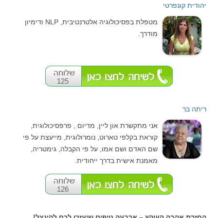
יהודית קונפרטי
מטפלת בפסיכולוגיה אלטרנטיבית, NLP ודימיון
מודרך.
125
ריתה בר
אני מתקשרת און ליין, מדיום , פרפסיכולוגית,
קוראת בקלפי טארוט, נומרולוגית, מייעצת על פי
שם האדם ושם אמו, על פי הקבלה, גימטריה,
מאמנת אישית בדרך ייחודית.
126
החזרת אהבה העוקץ – ארבעה טיפים שיעזרו לכם להינצל!